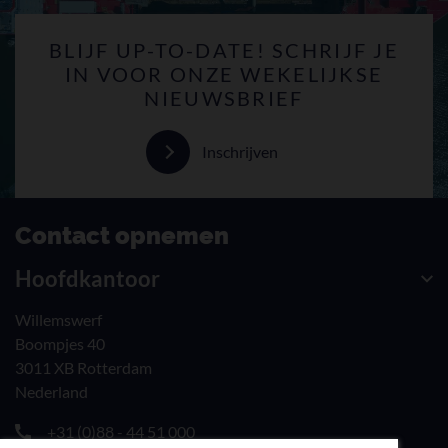
BLIJF UP-TO-DATE! SCHRIJF JE
IN VOOR ONZE WEKELIJKSE
NIEUWSBRIEF
Inschrijven
Contact opnemen
Hoofdkantoor
Willemswerf
Boompjes 40
3011 XB Rotterdam
Nederland
+31 (0)88 - 44 51 000