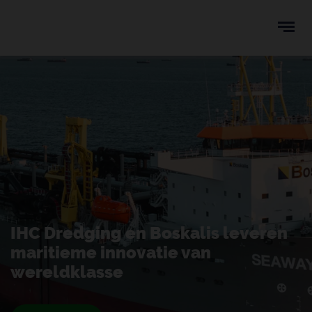
Ope
men
u
ken
IHC Dredging en Boskalis leveren
maritieme innovatie van
wereldklasse