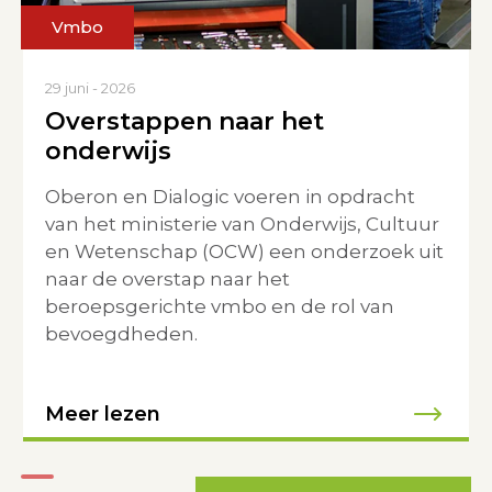
Vmbo
29 juni - 2026
29 juni - 2026
Overstappen naar het
VO-raad zoekt bestuurders
onderwijs
en schoolleiders voor
denktank visie vmbo
Oberon en Dialogic voeren in opdracht
van het ministerie van Onderwijs, Cultuur
en Wetenschap (OCW) een onderzoek uit
Meer lezen
naar de overstap naar het
beroepsgerichte vmbo en de rol van
bevoegdheden.
Meer lezen