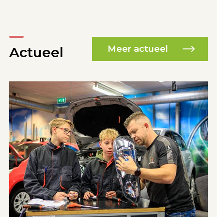
Meer actueel
Actueel
29 juni - 2026
Vmbo-moties roepen op
tot plannen
Meer lezen