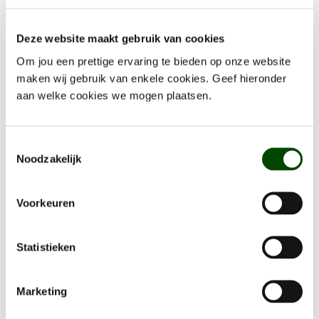
Deze website maakt gebruik van cookies
Om jou een prettige ervaring te bieden op onze website
Nog geen account?
maken wij gebruik van enkele cookies. Geef hieronder
aan welke cookies we mogen plaatsen.
Vul hieronder je gegevens in om je te registreren en
een account omgeving aan te maken.
Toestemmingsselectie
Noodzakelijk
Voorkeuren
Statistieken
Marketing