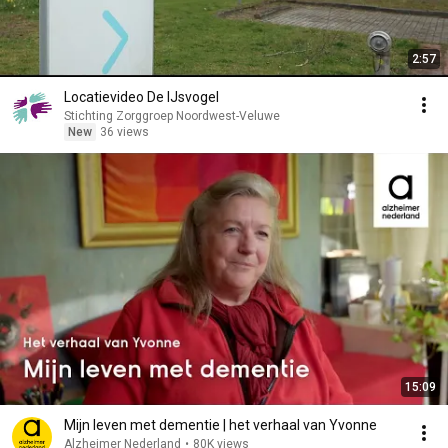
2:57
Locatievideo De IJsvogel
Stichting Zorggroep Noordwest-Veluwe
New
36 views
15:09
Mijn leven met dementie | het verhaal van Yvonne
Alzheimer Nederland
•
80K views