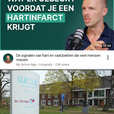
51:04
De signalen van hart en vaatziekten die veel mensen
missen
My Active Age - Longevity
•
23K views