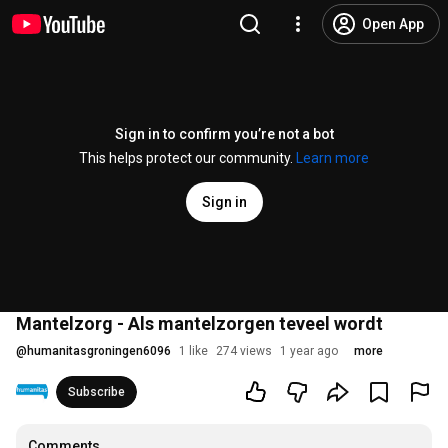
Open App
Sign in to confirm you’re not a bot
This helps protect our community.
Learn more
Sign in
Mantelzorg - Als mantelzorgen teveel wordt
@
humanitasgroningen6096
1 like
274 views
1 year ago
more
Subscribe
Comments