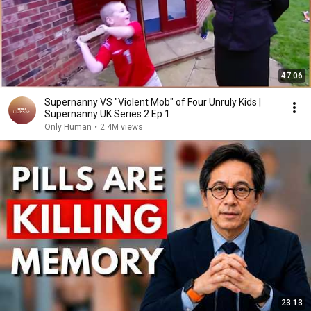
47:06
Supernanny VS "Violent Mob" of Four Unruly Kids |
Supernanny UK Series 2 Ep 1
Only Human
•
2.4M views
23:13