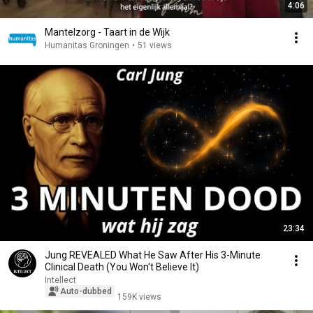
4:06
Mantelzorg - Taart in de Wijk
Humanitas Groningen
•
51 views
23:34
Jung REVEALED What He Saw After His 3-Minute
Clinical Death (You Won't Believe It)
Intellect
Auto-dubbed
159K views