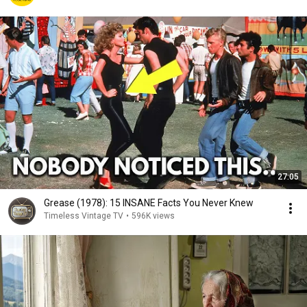
27:05
Grease (1978): 15 INSANE Facts You Never Knew
Timeless Vintage TV
•
596K views