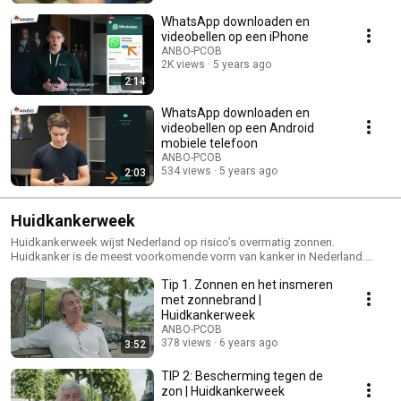
WhatsApp downloaden en
videobellen op een iPhone
ANBO-PCOB
2K views
5 years ago
2:14
WhatsApp downloaden en
videobellen op een Android
mobiele telefoon
ANBO-PCOB
534 views
5 years ago
2:03
Huidkankerweek
Huidkankerweek wijst Nederland op risico’s overmatig zonnen.
Huidkanker is de meest voorkomende vorm van kanker in Nederland.
Jaarlijks komen er 70.000 nieuwe patiënten bij en hun aantal neemt nog
Tip 1. Zonnen en het insmeren
steeds toe. Daarom vindt van 22 t/m 26 juni de Huidkankerweek plaats.
Doel van de week is om mensen bewust maken van de risico’s van
met zonnebrand |
huidkanker en te benadrukken hoe belangrijk het is om uw huid te
Huidkankerweek
checken op verdachte plekjes. Want één op de vijf Nederlanders krijgt te
ANBO-PCOB
maken met huidkanker.
378 views
6 years ago
3:52
TIP 2: Bescherming tegen de
zon | Huidkankerweek