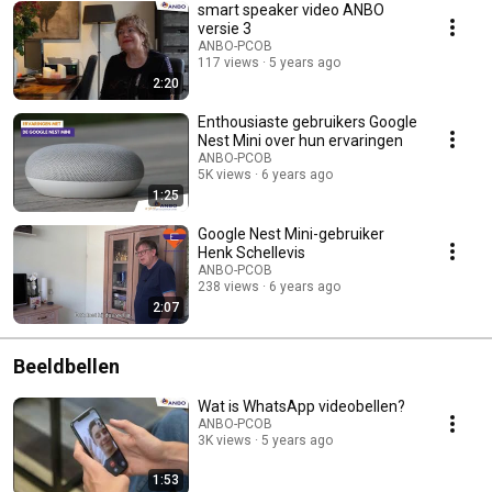
smart speaker video ANBO
versie 3
ANBO-PCOB
117 views
5 years ago
2:20
Enthousiaste gebruikers Google
Nest Mini over hun ervaringen
ANBO-PCOB
5K views
6 years ago
1:25
Google Nest Mini-gebruiker
Henk Schellevis
ANBO-PCOB
238 views
6 years ago
2:07
Beeldbellen
Wat is WhatsApp videobellen?
ANBO-PCOB
3K views
5 years ago
1:53