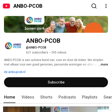
ANBO-PCOB
ANBO-PCOB
@ANBO-PCOB
621 subscribers
•
295 videos
ANBO-PCOB is een actieve bond van, voor en door de leden. We strijden 
met elkaar voor een goed pensioen, passende woningen en alles wat 
...more
nodig is voor een vitaal leven, voor álle ouderen. Want samen staan we 
anbo-pcob.nl
sterk! 
Subscribe
Home
Videos
Shorts
Podcasts
Playlists
Sea