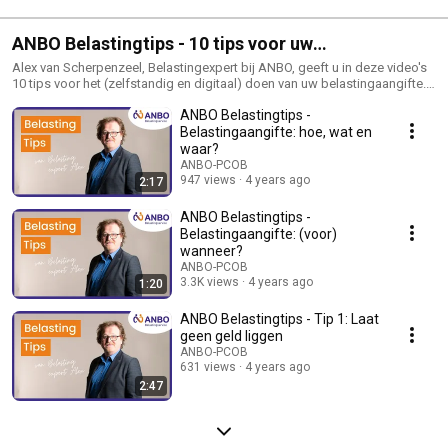
ANBO Belastingtips - 10 tips voor uw
belastingaangifte
Alex van Scherpenzeel, Belastingexpert bij ANBO, geeft u in deze video's
10 tips voor het (zelfstandig en digitaal) doen van uw belastingaangifte.
Heeft u hulp nodig? Meld u dan aan voor de ANBO Belastingservice en
ANBO Belastingtips -
krijg hulp van een vrijwilliger bij u thuis. Kijk op anbo.nl/belasting of bel
op tel. 0348 - 724 866. Wat er ook gebeurt: wij helpen u!
Belastingaangifte: hoe, wat en
waar?
ANBO-PCOB
947 views
4 years ago
2:17
ANBO Belastingtips -
Belastingaangifte: (voor)
wanneer?
ANBO-PCOB
3.3K views
4 years ago
1:20
ANBO Belastingtips - Tip 1: Laat
geen geld liggen
ANBO-PCOB
631 views
4 years ago
2:47