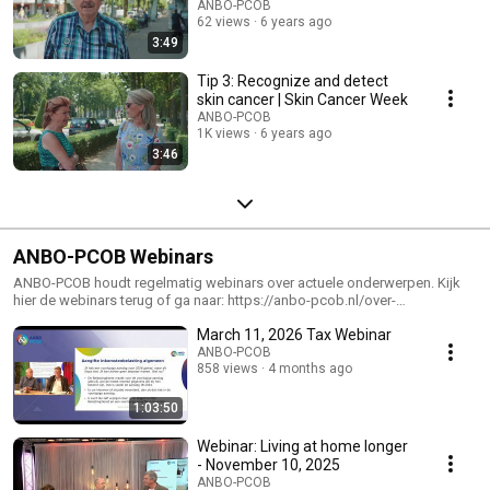
ANBO-PCOB
62 views
6 years ago
3:49
Tip 3: Recognize and detect
skin cancer | Skin Cancer Week
ANBO-PCOB
1K views
6 years ago
3:46
ANBO-PCOB Webinars
ANBO-PCOB houdt regelmatig webinars over actuele onderwerpen. Kijk
hier de webinars terug of ga naar: https://anbo-pcob.nl/over-
ons/webinars/ Voor een overzicht van alle webinars en activiteiten van
March 11, 2026 Tax Webinar
ANBO-PCOB, gaat u naar: https://anbo-pcob.nl/agenda/
ANBO-PCOB
858 views
4 months ago
1:03:50
Webinar: Living at home longer
- November 10, 2025
ANBO-PCOB