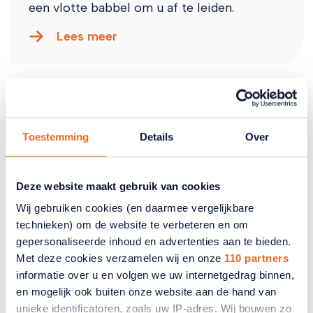
een vlotte babbel om u af te leiden.
Lees meer
Toestemming
Details
Over
Deze website maakt gebruik van cookies
Wij gebruiken cookies (en daarmee vergelijkbare
technieken) om de website te verbeteren en om
gepersonaliseerde inhoud en advertenties aan te bieden.
Met deze cookies verzamelen wij en onze
110 partners
Aflevering 3 - Babbeltrucs aan
informatie over u en volgen we uw internetgedrag binnen,
de deur
en mogelijk ook buiten onze website aan de hand van
Criminelen weten u met babbeltrucs goed
unieke identificatoren, zoals uw IP-adres. Wij bouwen zo