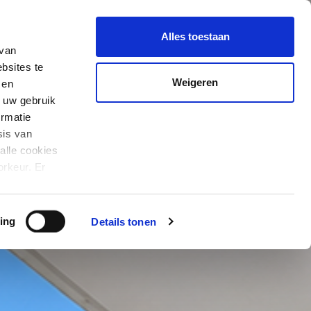
Duurzaamheid
In Presale
Alles toestaan
 van
bsites te
Weigeren
 en
 uw gebruik
Stockholm is
rmatie
nu in PreSale!
sis van
alle cookies
Schrijf je
orkeur. Er
er cookies en
hier in!
ing
Details tonen