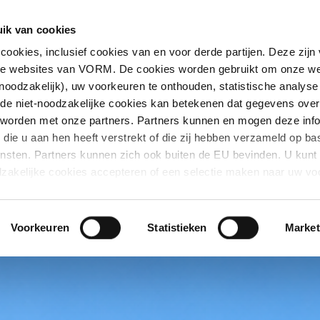
Locatie
Aanbod
Verkoopproces
ik van cookies
okies, inclusief cookies van en voor derde partijen. Deze zijn
nte websites van VORM. De cookies worden gebruikt om onze we
noodzakelijk), uw voorkeuren te onthouden, statistische analyse
 de niet-noodzakelijke cookies kan betekenen dat gegevens over
 worden met onze partners. Partners kunnen en mogen deze info
die u aan hen heeft verstrekt of die zij hebben verzameld op ba
ensten. Partners kunnen zich ook buiten de EU bevinden. U kunt 
dzakelijke cookies accepteren of een selectie maken naar uw vo
 de cookies en derde partijen onder Details, voor meer uitleg ov
u terecht bij Over.
Voorkeuren
Statistieken
Market