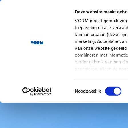
Het Waterfront
Deze website maakt gebru
VORM maakt gebruik van co
toepassing op alle verwa
kunnen draaien (deze zijn 
marketing. Acceptatie van
van onze website gedeeld
combineren met informatie 
eerder gebruik van hun di
accepteren, alleen de noo
staat meer informatie over
onze contactgegevens kunt 
Toestemmingsselectie
Noodzakelijk