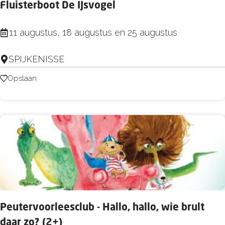
t
Fluisterboot De IJsvogel
n
6
r
e
j
I
11 augustus, 18 augustus en 25 augustus
o
a
n
m
a
SPIJKENISSE
t
m
r
e
Opslaan
Opslaan
e
)
r
l
a
(
c
4
t
+
i
)
e
v
e
Peutervoorleesclub - Hallo, hallo, wie brult
K
daar zo? (2+)