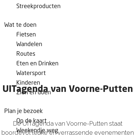
e
Streekproducten
p
a
Wat te doen
g
Fietsen
e
Wandelen
Routes
Eten en Drinken
Watersport
Kinderen
UITagenda van Voorne-Putten
Zien en doen
Plan je bezoek
Op de kaart
De UITagenda van Voorne-Putten staat
Weekendje weg
boordevol leuke en verrassende evenementen