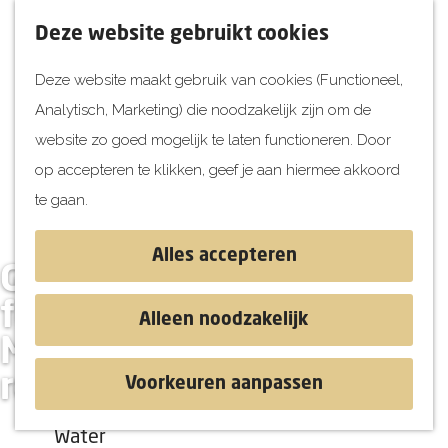
UITagenda
F
K
Z
Deze website gebruikt cookies
Vandaag
a
a
o
M
Deze website maakt gebruik van cookies (Functioneel,
Morgen
v
a
e
e
Analytisch, Marketing) die noodzakelijk zijn om de
Dit weekend
o
r
k
n
G
website zo goed mogelijk te laten functioneren. Door
Kinderen
r
t
e
u
a
op accepteren te klikken, geef je aan hiermee akkoord
i
n
Jongeren
n
te gaan.
e
Attracties
a
t
a
Alles accepteren
e
Gisteren een
r
Ontdekken
n
d
foodtruckfestival,
Blog & Tips
Alleen noodzakelijk
e
Stranden
Morgen naar een
h
Historie
rondleiding?
Voorkeuren aanpassen
o
Natuur
m
Water