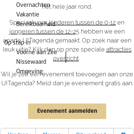
Overnachten
het hele jaar rond.
Vakantie
Speciaal voor
kinderen tussen de 0-12
en
Bereikbaarheid
jongeren tussen de 12-25
hebben we een
aparte UITagenda gemaakt. Op zoek naar een
Op stap in
leuk uitje? Kijk dan op onze speciale
attracties
Voorne aan Zee
overzicht
.
Nissewaard
Omgeving
Wil je zelf een evenement toevoegen aan onze
UITagenda? Meld dan je evenement gratis aan.
Evenement aanmelden
W
W
S
a
a
o