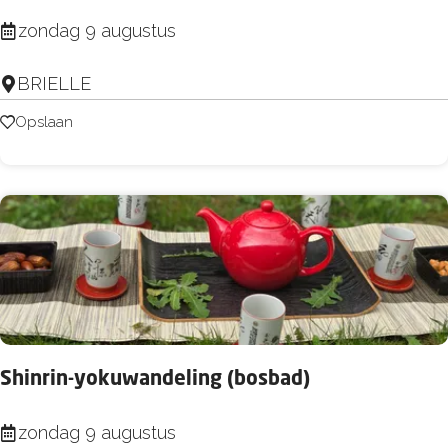
I
zondag 9 augustus
b
BRIELLE
i
z
Opslaan
Opslaan
a
M
a
r
k
e
t
Shinrin-yokuwandeling (bosbad)
S
zondag 9 augustus