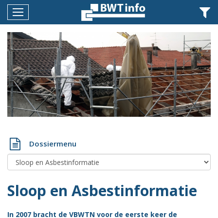
Menu
Home
Nieuws
Agenda
Documenten
Dossiers
Fotoalbums
Dossiermenu
Opleidingen
Over
Sloop en Asbestinformatie
BWT
BMK
In 2007 bracht de VBWTN voor de eerste keer de