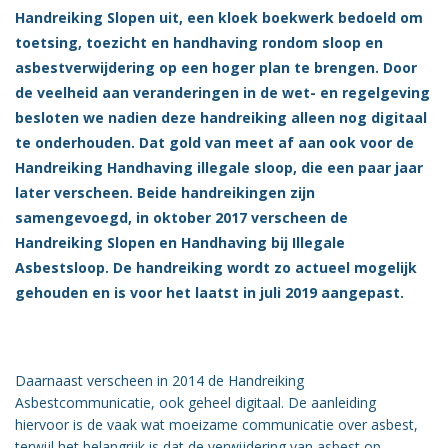
Handreiking Slopen uit, een kloek boekwerk bedoeld om
Vacatures
toetsing, toezicht en handhaving rondom sloop en
Vereniging
asbestverwijdering op een hoger plan te brengen. Door
BWT
de veelheid aan veranderingen in de wet- en regelgeving
besloten we nadien deze handreiking alleen nog digitaal
Contact
te onderhouden. Dat gold van meet af aan ook voor de
Handreiking Handhaving illegale sloop, die een paar jaar
later verscheen. Beide handreikingen zijn
samengevoegd, in oktober 2017 verscheen de
Handreiking Slopen en Handhaving bij Illegale
Asbestsloop. De handreiking wordt zo actueel mogelijk
gehouden en is voor het laatst in juli 2019 aangepast.
Daarnaast verscheen in 2014 de Handreiking
Asbestcommunicatie, ook geheel digitaal. De aanleiding
hiervoor is de vaak wat moeizame communicatie over asbest,
terwijl het belangrijk is dat de verwijdering van asbest op