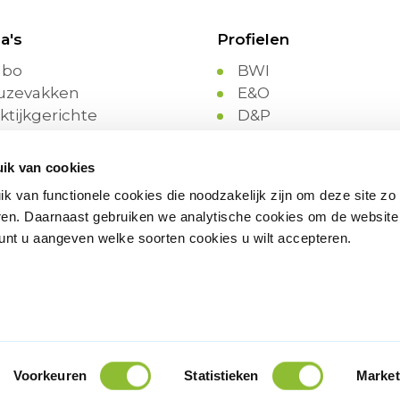
a's
Profielen
bo
BWI
uzevakken
E&O
ktijkgerichte
D&P
ogramma’s
Groen
men opleiden
HBR
ik van cookies
hoolexaminering
MaT
k van functionele cookies die noodzakelijk zijn om deze site zo
r-werktrajecten
MVI
neren. Daarnaast gebruiken we analytische cookies om de website
voegdheden
M&T
kunt u aangeven welke soorten cookies u wilt accepteren.
t moet en wat mag
PIE
Z&W
Voorkeuren
Statistieken
Market