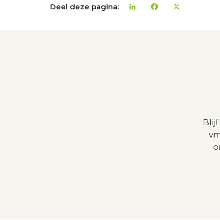
Deel deze pagina:
LinkedIn
Facebook
X
Bli
vm
o