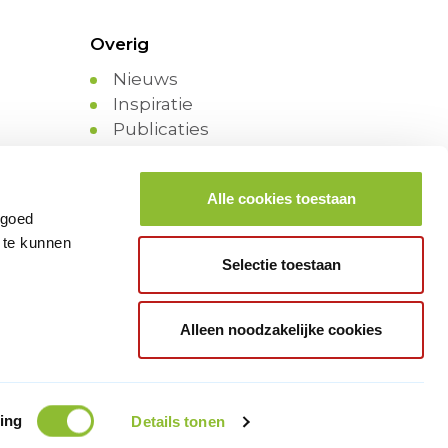
Overig
Nieuws
Inspiratie
Publicaties
Over SPV
SPV 20 jaar
Alle cookies toestaan
Platforms
 goed
Projecten
 te kunnen
Selectie toestaan
Alleen noodzakelijke cookies
ing
Details tonen
Privacy
Cookies
Disclaimer
Contact