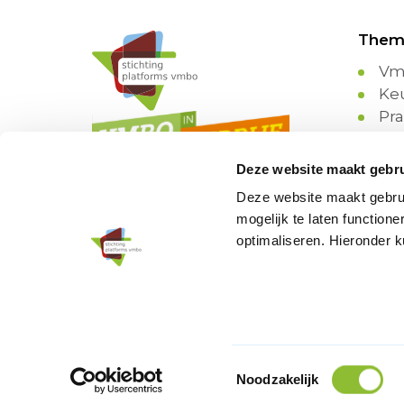
Them
Vm
Ke
Pra
pr
Sa
Deze website maakt gebru
Sc
Deze website maakt gebrui
Lee
mogelijk te laten functio
Be
optimaliseren. Hieronder 
Wa
Toestemmingsselectie
Noodzakelijk
© 2026 Stichting Platforms vmbo.