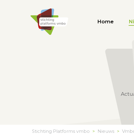
Home
N
Actu
Stichting Platforms vmbo
Nieuws
Vmb
>
>