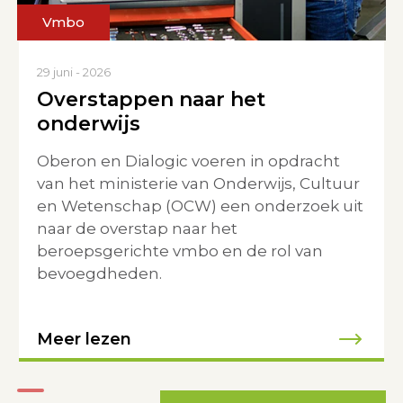
Vmbo
29 juni - 2026
29 juni - 2026
Overstappen naar het
VO-raad zoekt bestuurders
onderwijs
en schoolleiders voor
denktank visie vmbo
Oberon en Dialogic voeren in opdracht
van het ministerie van Onderwijs, Cultuur
en Wetenschap (OCW) een onderzoek uit
Meer lezen
naar de overstap naar het
beroepsgerichte vmbo en de rol van
bevoegdheden.
Meer lezen