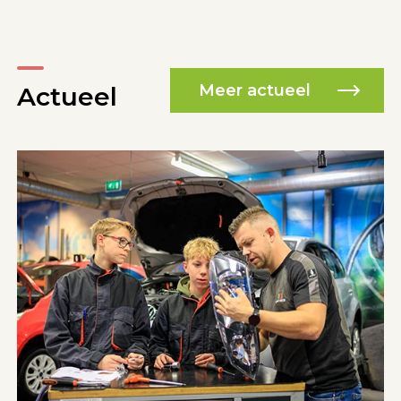
Meer actueel
Actueel
29 juni - 2026
Vmbo-moties roepen op
tot plannen
Meer lezen