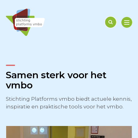
Samen sterk voor het
29 juni - 2026
vmbo
Vmbo-moties roepen op
tot plannen
Stichting Platforms vmbo biedt actuele kennis,
inspiratie en praktische tools voor het vmbo.
Meer lezen