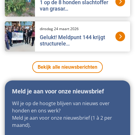
1 op de 8 honden slachtoffer
van grasar…
dinsdag 24 maart 2026
Gelukt! Meldpunt 144 krijgt
structurele…
Bekijk alle nieuwsberichten
Meld je aan voor onze nieuwsbrief
Wil je op de hoogte blijven van nieuws over
honden en ons werk?
Meld je aan voor onze nieuwsbrief (1 à 2 per
maand).