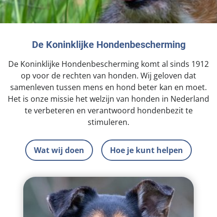
Landelijke registratie bijtincidenten
Lezingen
Teken onze petitie
Wat wij doen
Contactgegevens
Verantwoord fokbeleid
Symposium Gemeentelijk Dierenbeleid
Steun als bedrijf
Onze organisatie
Pers
Zoeken
De Koninklijke Hondenbescherming
Landelijk vuurwerkverbod
Adopteer een seniorhond
Samenwerking
Nieuws
De Koninklijke Hondenbescherming komt al sinds 1912
Verplichte pre-aanschaf cursus
Sponsor een seniorhond
op voor de rechten van honden. Wij geloven dat
Bekende vrienden
Veelgestelde vragen
Gemeentelijk meldpunt bijtincidenten
samenleven tussen mens en hond beter kan en moet.
Schenk met belastingvoordeel
Jaarverslag
Het is onze missie het welzijn van honden in Nederland
Melding hondenleed
Voldoende veilige losloopgebieden
te verbeteren en verantwoord hondenbezit te
Steun als vrijwilliger
Vacatures
Nieuwsbrief
Verbod op fokken met kortsnuitige honden
stimuleren.
Kom in actie
Donateursmagazine Hond
Incassodata
Bescherming tegen grasaren
Honden voor Honden Loop
Wat wij doen
Hoe je kunt helpen
Onze successen voor honden
Vraag een donatiebox aan