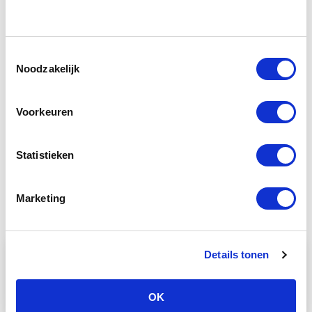
Wees alert: grasaren kunnen veel pijn en
ernstige problemen veroorzaken. De
Toestemmingsselectie
scherpe punten kunnen makkelijk in de
Noodzakelijk
neus, oren, ogen, tenen en huidplooien
van je hond terechtkomen en daar naar
binnen kruipen.
Voorkeuren
Lees meer over grasaren
Statistieken
Marketing
Laatste nieuws
Details tonen
OK