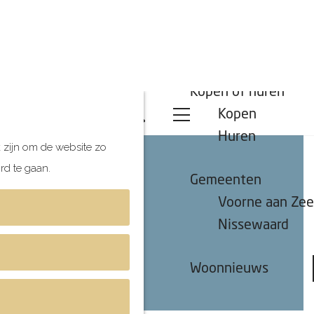
d in de duinen.
 de fiets naar school,
rs en bioscopen in je buurt.
nuten van Rotterdam.