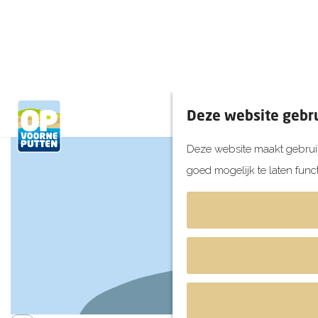
Thuiskomen en 
Een straatborrel met 
elke dag een frisse neus! E
Het lijkt hier wel 