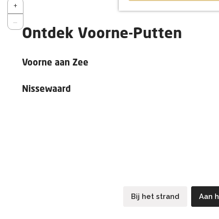
Z
+
o
Z
−
o
o
m
Ontdek Voorne-Putten
o
i
m
n
u
Voorne aan Zee
i
t
Nissewaard
Bij het strand
Aan h