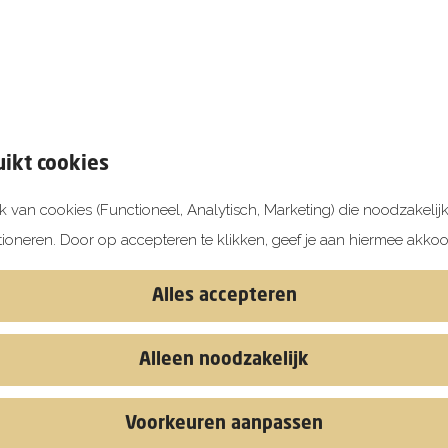
bijkomen. Een avond op het strand, een ochten
een spontaan partijtje bussietrap. De kinderen op
n natuurlijk ongelofelijk fijne eettentjes, theate
vakantie op Voorne-Putten. En dat op maar 25 mi