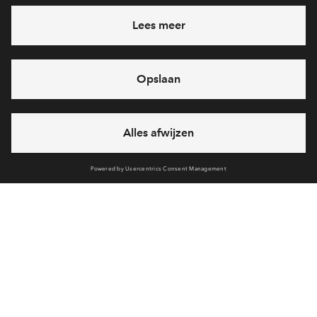
Heb je een vraag en wil je direct antwoord? Bel ons op
088 -
71 22 620
6 dagen per week beschikbaar (behalve tijdens
feestdagen)
vandaag van
09:00 - 18:00 uur
via chat en telefoon
Cookies
Over BPD
Disclaimer
Privacy statement
Klachten