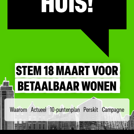
Waarom
Actueel
10-puntenplan
Perskit
Campagne