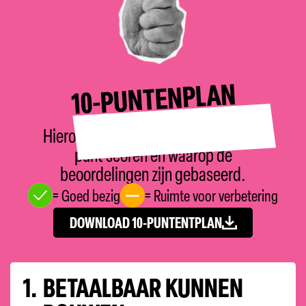
10-PUNTENPLAN
Hieronder lees je hoe de partijen per
punt scoren en waarop de
beoordelingen zijn gebaseerd.
= Goed bezig
= Ruimte voor verbetering
DOWNLOAD 10-PUNTENTPLAN
1.
BETAALBAAR KUNNEN