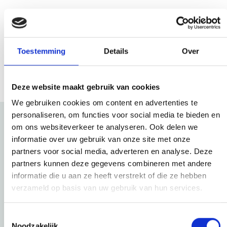
Mijn Hef Wonen
Toestemming
Details
Over
Ik huur
Ons aanbod
Over ons
Lees voor
Uitleg woorden
Simpele tekst
Deze website maakt gebruik van cookies
Vertalen
We gebruiken cookies om content en advertenties te
personaliseren, om functies voor social media te bieden en
om ons websiteverkeer te analyseren. Ook delen we
informatie over uw gebruik van onze site met onze
partners voor social media, adverteren en analyse. Deze
partners kunnen deze gegevens combineren met andere
Cookiebeleid
informatie die u aan ze heeft verstrekt of die ze hebben
verzameld op basis van uw gebruik van hun services.
Wat is een cookie?
Toestemmingsselectie
Noodzakelijk