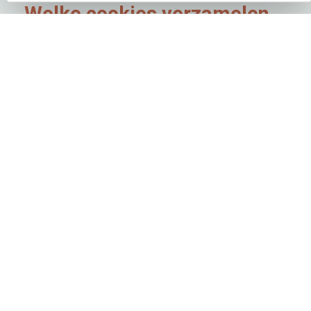
zoveel mogelijk waarborgen.
Lees hier ons
Privacy Statement.
Welke cookies verzamelen
wij?
Wij gebruiken de volgende cookies:
Functionele cookies
: Dit zijn cookies die
ervoor zorgen dat onze website naar behoren
functioneert. Zo gebruiken wij cookies
bijvoorbeeld voor:
het onthouden van informatie die u invult op
de verschillende pagina's, zodat u niet steeds
al uw gegevens opnieuw hoeft in te vullen;