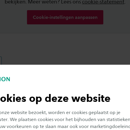
bekijken. Meer weten? Lees ons
cookie-statement
.
Cookie-instellingen aanpassen
Studentenleven
okies op deze website
 onze website bezoekt, worden er cookies geplaatst op je
er. We plaatsen cookies voor het bijhouden van statistieke
uw voorkeuren op te slaan maar ook voor marketingdoelein