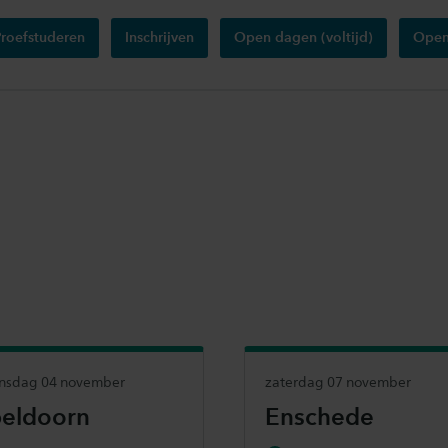
Proefstuderen
Inschrijven
Open dagen (voltijd)
Open
nsdag 04 november
zaterdag 07 november
eldoorn
Enschede