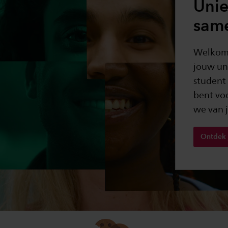
Unie
sam
Welkom b
jouw un
student
bent vo
we van 
Ontdek 