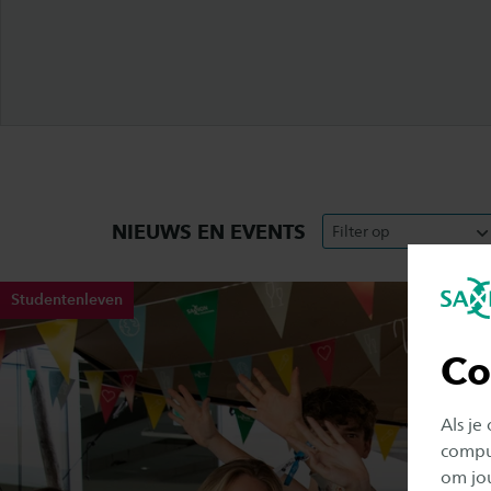
NIEUWS EN EVENTS
Filter op
Studentenleven
Co
Als je
comput
om jo