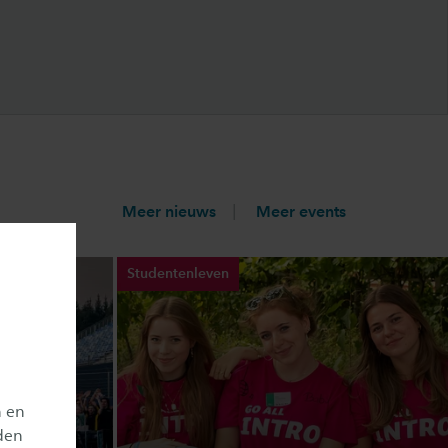
Meer nieuws
Meer events
Studentenleven
n en
den