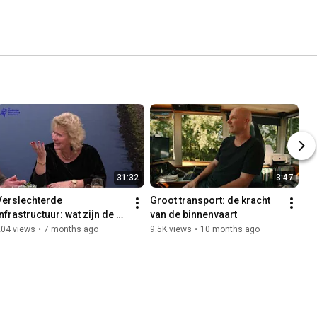
31:32
3:47
Verslechterde 
Groot transport: de kracht 
nfrastructuur: wat zijn de 
van de binnenvaart
gevolgen en wat betekent dit 
204 views
•
7 months ago
9.5K views
•
10 months ago
voor Nederland?