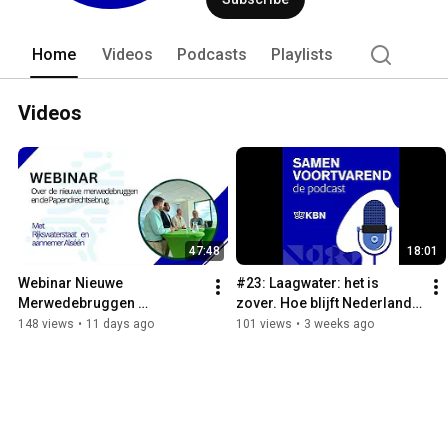
zijn actief op de domeinen duurzaamheid
Ook is er veel aandacht voor infrastruc
veel focus op de werkgeversbelangen 
Home
Videos
Podcasts
Playlists
Videos
47:48
18:01
Webinar Nieuwe 
#23: Laagwater: het is 
Merwedebruggen 
zover. Hoe blijft Nederland 
Gorinchem
draaiende?
148 views
•
11 days ago
101 views
•
3 weeks ago