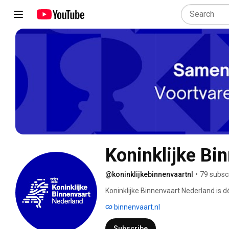
Koninklijke Bi
@koninklijkebinnenvaartnl
•
79 subsc
Koninklijke Binnenvaart Nederland is d
met forse Europese impact te zijn. Wij
binnenvaart.nl
organisaties de vanzelfsprekende spre
gaat zich inzetten voor de verschillen
Subscribe