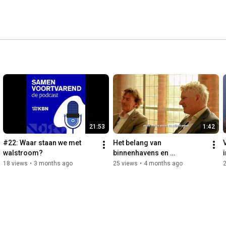
/vergroening, Modal Shift, digitalisering en veiligheid. 
tuur en het nautisch/technische dossiers, en tevens is er 
en de arbeidsmarkt. 
21:53
1:42
#22: Waar staan we met 
Het belang van 
walstroom?
binnenhavens en 
i
watergebonden logistiek 
18 views
•
3 months ago
25 views
•
4 months ago
voor lokale economie en 
bereikbaarheid