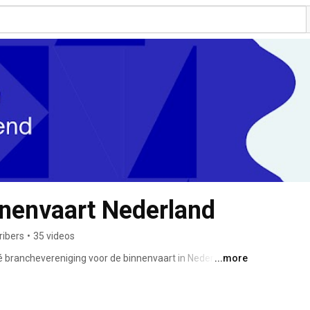
nnenvaart Nederland
ribers
•
35 videos
é branchevereniging voor de binnenvaart in Nederland 
...more
 zijn hét orgaan dat voor alle overheden en andere 
ekbuis is namens de branche en voor haar leden. KBN 
de ledengroepen en voor de sector in het algemeen.  We 