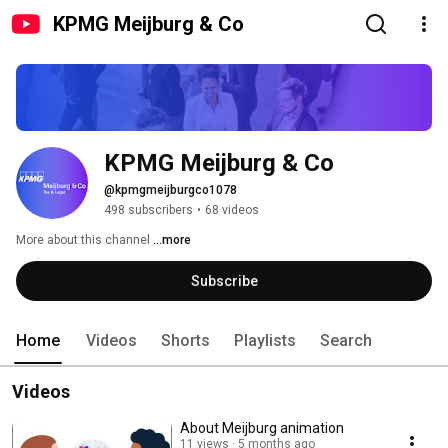
KPMG Meijburg & Co
KPMG Meijburg & Co
@kpmgmeijburgco1078
498 subscribers
•
68 videos
More about this channel
...more
Subscribe
Home
Videos
Shorts
Playlists
Search
Videos
About Meijburg animation
11 views
5 months ago