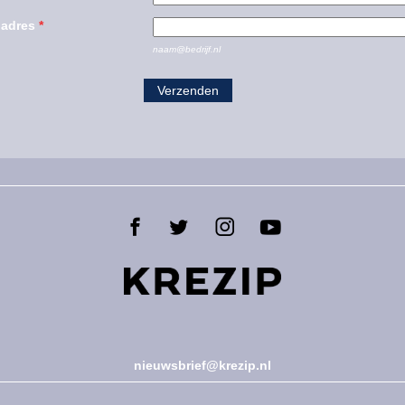
ladres
*
naam@bedrijf.nl
nieuwsbrief@krezip.nl