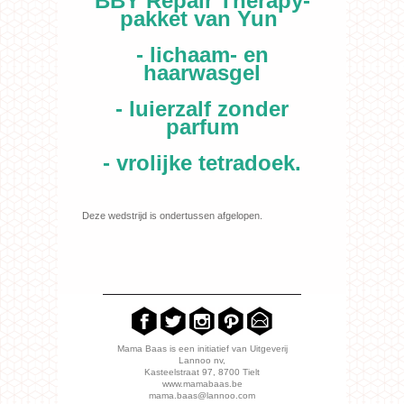
BBY Repair Therapy-
pakket van Yun
- lichaam- en
haarwasgel
- luierzalf zonder
parfum
- vrolijke tetradoek.
Deze wedstrijd is ondertussen afgelopen.
Mama Baas is een initiatief van Uitgeverij
Lannoo nv,
Kasteelstraat 97, 8700 Tielt
www.mamabaas.be
mama.baas@lannoo.com