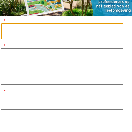
*
*
*