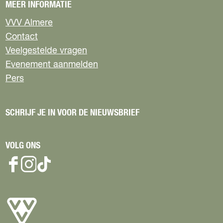
MEER INFORMATIE
VVV Almere
Contact
Veelgestelde vragen
Evenement aanmelden
Pers
SCHRIJF JE IN VOOR DE NIEUWSBRIEF
VOLG ONS
F
I
T
a
n
i
c
s
k
e
t
T
b
a
o