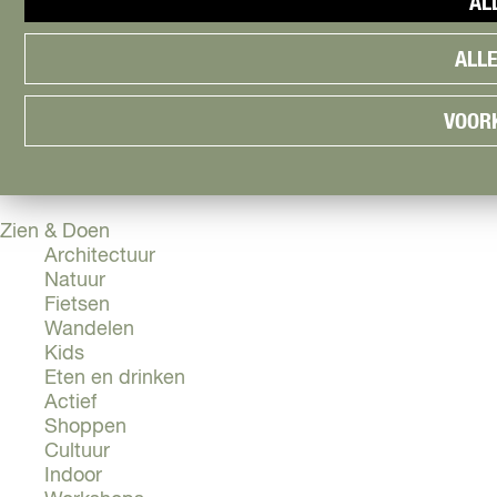
AL
Cityguide
Samen genieten
menu
ALL
Groen en Duurzaam
Urban en Architectuur
Stadsdelen
VOOR
Highlights
Must Do's
Flevoland
Zien & Doen
Architectuur
Natuur
Fietsen
Wandelen
Kids
Eten en drinken
Actief
Shoppen
Cultuur
Indoor