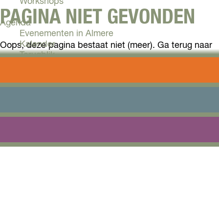
Workshops
PAGINA NIET GEVONDEN
Agenda
Evenementen in Almere
Kalender
Oops, deze pagina bestaat niet (meer). Ga terug naar
Terugblik
de
homepage
of
zoek
een bestaande pagina.
Plan je bezoek
Arrangementen
WELLICHT HELPT DIT JE
Overnachten
Bereikbaarheid
VERDER
VVV Almere
Reserveren