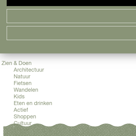
Cityguide
Samen genieten
menu
Groen en Duurzaam
Urban en Architectuur
Stadsdelen
Highlights
Must Do's
Flevoland
Zien & Doen
Architectuur
Natuur
Fietsen
Wandelen
Kids
Eten en drinken
Actief
Shoppen
Cultuur
Indoor