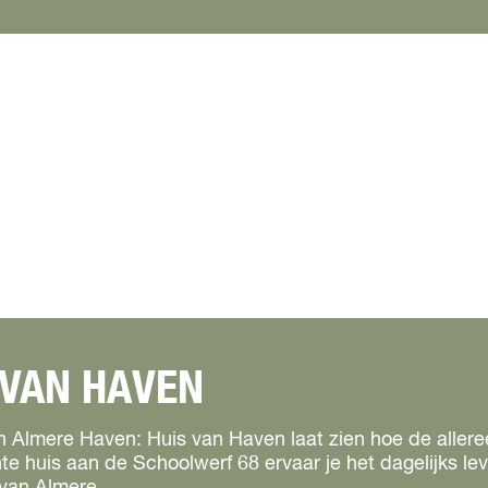
VAN HAVEN
t in Almere Haven: Huis van Haven laat zien hoe de alle
chte huis aan de Schoolwerf 68 ervaar je het dagelijks le