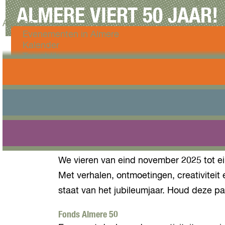
Workshops
ALMERE VIERT 50 JAAR!
Agenda
Evenementen in Almere
Kalender
Terugblik
A
g
Plan je bezoek
e
Arrangementen
n
Overnachten
I
d
Bereikbaarheid
n
a
VVV Almere
i
Reserveren
t
T
i
e
a
We vieren van eind november 2025 tot ei
r
t
u
Met verhalen, ontmoetingen, creativiteit
i
g
staat van het jubileumjaar. Houd deze p
e
b
v
l
e
Fonds Almere 50
i
n