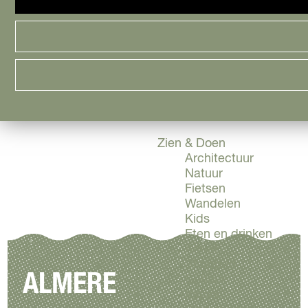
Cityguide
Samen genieten
menu
Groen en Duurzaam
Urban en Architectuu
Stadsdelen
Highlights
Must Do's
Flevoland
Zien & Doen
Architectuur
Natuur
Fietsen
Wandelen
Kids
Eten en drinken
Actief
Shoppen
ALMERE
Cultuur
Indoor