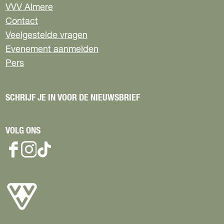
VVV Almere
Contact
Veelgestelde vragen
Evenement aanmelden
Pers
SCHRIJF JE IN VOOR DE NIEUWSBRIEF
VOLG ONS
F
I
T
a
n
i
c
s
k
e
t
T
b
a
o
o
g
k
o
r
V