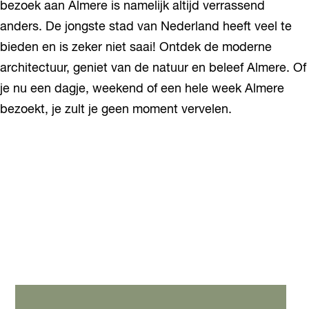
bezoek aan Almere is namelijk altijd verrassend
t
a
0
i
g
anders. De jongste stad van Nederland heeft veel te
n
e
A
bieden en is zeker niet saai! Ontdek de moderne
n
l
d
architectuur, geniet van de natuur en beleef Almere. Of
m
a
je nu een dagje, weekend of een hele week Almere
e
r
bezoekt, je zult je geen moment vervelen.
e