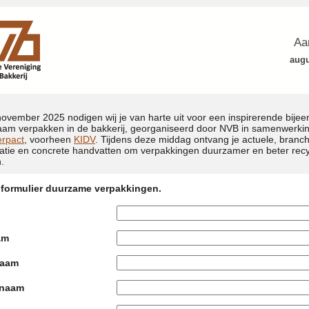
Aa
augu
ovember 2025 nodigen wij je van harte uit voor een inspirerende bije
am verpakken in de bakkerij, georganiseerd door NVB in samenwerki
erpact
, voorheen
KIDV
. Tijdens deze middag ontvang je actuele, branc
atie en concrete handvatten om verpakkingen duurzamer en beter recy
.
formulier duurzame verpakkingen.
am
naam
snaam