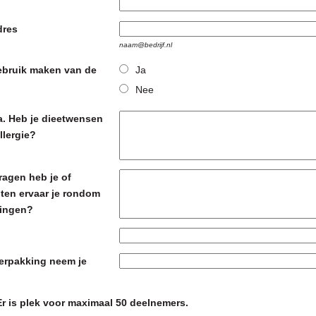
dres
naam@bedrijf.nl
gebruik maken van de
Ja
Nee
ja. Heb je dieetwensen
llergie?
ragen heb je of
ten ervaar je rondom
ingen?
erpakking neem je
Er is plek voor maximaal 50 deelnemers.