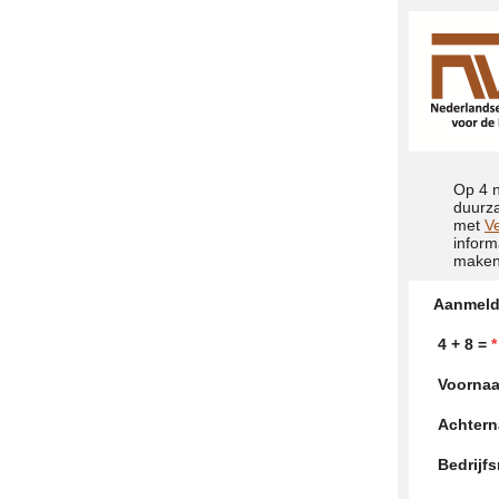
Op 4 n
duurza
met
V
inform
maken
Aanmeld
4 + 8 =
*
Voorna
Achter
Bedrijf