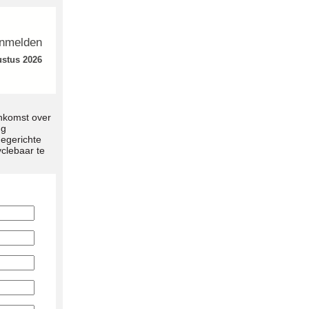
nmelden
stus 2026
enkomst over
ng
hegerichte
clebaar te