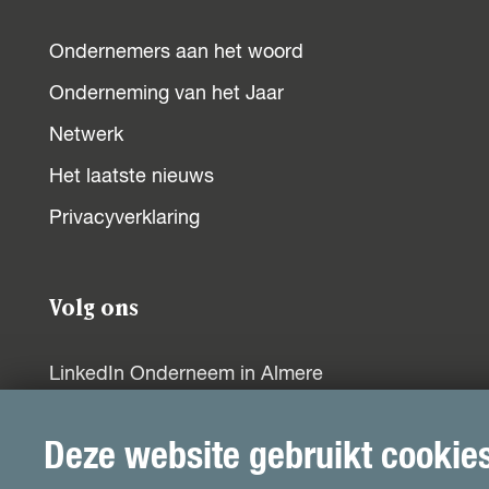
Ondernemers aan het woord
Onderneming van het Jaar
Netwerk
Het laatste nieuws
Privacyverklaring
Volg ons
LinkedIn Onderneem in Almere
LinkedIn Gemeente Almere
Deze website gebruikt cookie
LinkedIn UPALMERE!