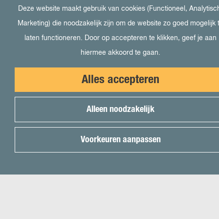
LinkedIn Ondernemersplein
Deze website maakt gebruik van cookies (Functioneel, Analytisc
LinkedIn EOG
Marketing) die noodzakelijk zijn om de website zo goed mogelijk 
laten functioneren. Door op accepteren te klikken, geef je aan
hiermee akkoord te gaan.
Bezoek ook
Alles accepteren
Visit Almere
Alleen noodzakelijk
Het kan in Almere
Student in Almere
Voorkeuren aanpassen
Uit in Almere
Voor pers
© 2026 Onderneem in Almere -
Cookievoorkeuren
|
Cookies
|
Colofon
|
Disclaimer