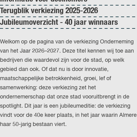
r
Terugblik verkiezing 2025-2026
l
Jubileumoverzicht - 40 jaar winnaars
a
n
Welkom op de pagina van de verkiezing Onderneming
d
van het Jaar 2026–2027. Deze titel kennen wij toe aan
s
bedrijven die waardevol zijn voor de stad, op welk
gebied dan ook. Of dat nu is door innovatie,
maatschappelijke betrokkenheid, groei, lef of
samenwerking: deze verkiezing zet het
ondernemerschap dat onze stad vooruitbrengt in de
spotlight. Dit jaar is een jubileumeditie: de verkiezing
vindt voor de 40e keer plaats, in het jaar waarin Almere
haar 50-jarig bestaan viert.