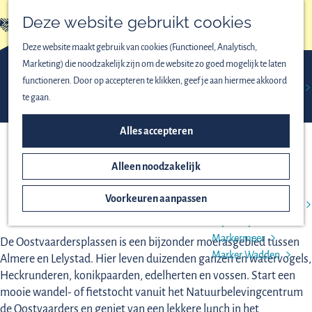
Vogels spotten
Deze website gebruikt cookies
Lekker wandelen
menu
Fijn fietsen
Deze website maakt gebruik van cookies (Functioneel, Analytisch,
Op het water
Marketing) die noodzakelijk zijn om de website zo goed mogelijk te laten
Familieuitjes
functioneren. Door op accepteren te klikken, geef je aan hiermee akkoord
Bijzondere excursies
Activiteiten &
Fietsen &
Natuurbelevingcentrum
Groepen
te gaan.
excursies
wandelen
ONTDEK HET NATIONAAL
Alles accepteren
OOSTVAARDERSPLASSEN ALMERE
PARK
Alleen noodzakelijk
Het ontstaan van
Nieuw Land
Voorkeuren aanpassen
Oostvaardersplassen
Lepelaarplassen
Markermeer
De Oostvaardersplassen is een bijzonder moerasgebied tussen
Marker Wadden
Almere en Lelystad. Hier leven duizenden ganzen en watervogels,
Heckrunderen, konikpaarden, edelherten en vossen. Start een
mooie wandel- of fietstocht vanuit het Natuurbelevingcentrum
de Oostvaarders en geniet van een lekkere lunch in het