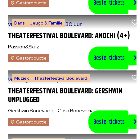
Bestel tickets
Gastproductie
Dans
Jeugd & Familie
vr 7 augustus 2026
|
14:30 uur
THEATERFESTIVAL BOULEVARD: ANOCHI (4+)
Passion&Skillz
Bestel tickets
Gastproductie
Muziek
Theaterfestival Boulevard
vr 7 augustus 2026
|
20:30 uur
THEATERFESTIVAL BOULEVARD: GERSHWIN
UNPLUGGED
Gershwin Bonevacia - Casa Bonevacia
Bestel tickets
Gastproductie