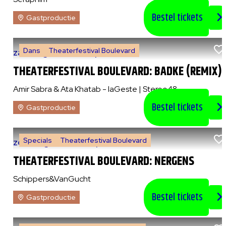
Bestel tickets
Gastproductie
Dans
Theaterfestival Boulevard
za 8 augustus 2026
|
21:00 uur
THEATERFESTIVAL BOULEVARD: BADKE (REMIX)
Amir Sabra & Ata Khatab - laGeste | Stereo48
Bestel tickets
Gastproductie
Specials
Theaterfestival Boulevard
zo 9 augustus 2026
|
14:00 uur
THEATERFESTIVAL BOULEVARD: NERGENS
Schippers&VanGucht
Bestel tickets
Gastproductie