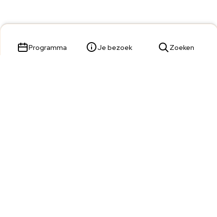
Programma
Je bezoek
Zoeken
Parade 23,
5211 KL 's-Hertogenbosch
Tickets & Service:
073 680 9809