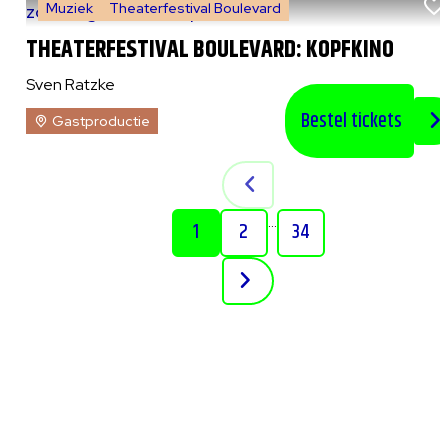
Muziek
Theaterfestival Boulevard
zo 9 augustus 2026
|
15:00 uur
THEATERFESTIVAL BOULEVARD: KOPFKINO
Sven Ratzke
Bestel tickets
Gastproductie
...
1
2
34