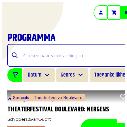
- Home pagina
PROGRAMMA
Datum
Genres
Toegankelijkhei
Specials
Theaterfestival Boulevard
vr 7 augustus 2026
|
14:00 uur
THEATERFESTIVAL BOULEVARD: NERGENS
Schippers&VanGucht