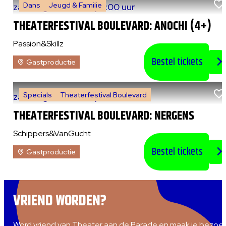
Dans
Jeugd & Familie
za 8 augustus 2026
|
13:00 uur
THEATERFESTIVAL BOULEVARD: ANOCHI (4+)
Passion&Skillz
Bestel tickets
Gastproductie
Specials
Theaterfestival Boulevard
za 8 augustus 2026
|
14:00 uur
THEATERFESTIVAL BOULEVARD: NERGENS
Schippers&VanGucht
Bestel tickets
Gastproductie
VRIEND WORDEN?
Word vriend van Theater aan de Parade en maak je bezoe