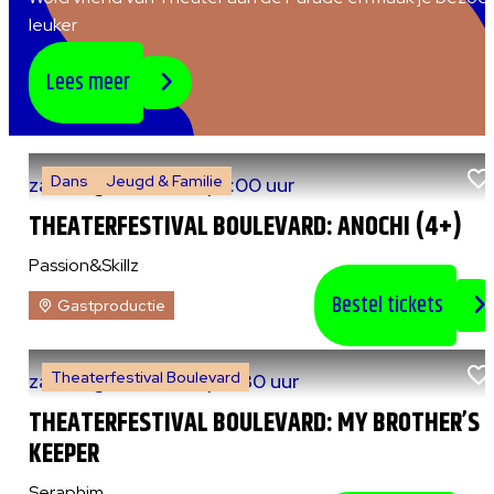
leuker
Lees meer
Dans
Jeugd & Familie
za 8 augustus 2026
|
15:00 uur
THEATERFESTIVAL BOULEVARD: ANOCHI (4+)
Passion&Skillz
Bestel tickets
Gastproductie
Theaterfestival Boulevard
za 8 augustus 2026
|
20:30 uur
THEATERFESTIVAL BOULEVARD: MY BROTHER’S
KEEPER
Seraphim