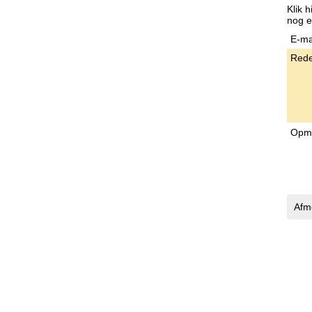
Klik 
nog e
E-ma
Rede
Opm