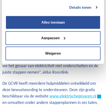
meeste incidenten (95%) hebben betrekking op
Details tonen
laagspanningsinstallaties, maar ook graafschades zijn vaak
geregistreerd in relatie tot dit risico.
Alles toestaan
Bewustwording vergroten
Vanaf oktober 2024 zetten de ondertekenaars van de
Aanpassen
GCVB extra in op het vergroten van de bewustwording
rondom elektrische gevaren in de bouw. Door de hele
sector bewuster te maken van deze risico’s, willen ze de
Weigeren
kans op incidenten helpen verkleinen. “Het gaat erom dat
we het gevaar van elektriciteit niet onderschatten en de
juiste stappen nemen”, aldus Roordink.
De GCVB heeft meerdere hulpmiddelen ontwikkeld om
deze bewustwording te ondersteunen. Deze zijn gratis
beschikbaar via de website
www.elektrischegevaren.nl
en omvatten onder andere stappenplannen in zes talen,