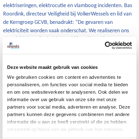
elektriseringen, elektrocutie en vlamboog incidenten. Bas
Roordink, directeur Veiligheid bij VolkerWessels en lid van
de Kerngroep GCVB, benadrukt: “De gevaren van
elektriciteit worden vaak onderschat. We realiseren ons
niet altijd dat zulke incidenten blijvend letsel kunnen
veroorzaken.”
Te vaak ongevallen
Deze website maakt gebruik van cookies
Ondanks de vele veiligheidsmaatregelen die al in de
We gebruiken cookies om content en advertenties te
bouwsector zijn ingevoerd om elektrocutie en vlamboog
personaliseren, om functies voor social media te bieden
incidenten te voorkomen, gebeuren er toch nog te vaak
en om ons websiteverkeer te analyseren. Ook delen we
ongevallen. Uit data van de GCVB blijkt dat incidenten met
informatie over uw gebruik van onze site met onze
elektriciteit vaak voorkomen bij diverse werkzaamheden,
partners voor social media, adverteren en analyse. Deze
zoals elektrotechnische klussen, bouwkundige activiteiten
partners kunnen deze gegevens combineren met andere
en het gebruik van elektrisch handgereedschap. Het risico
informatie die u aan ze heeft verstrekt of die ze hebben
is bijvoorbeeld aanwezig bij kabels in muren, bij
verzameld op basis van uw gebruik van hun services.
ondergrondse kabels of bij elektrische installaties. De