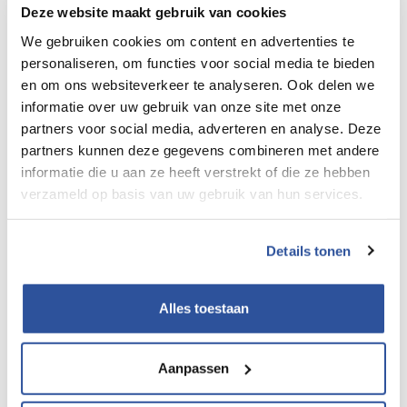
“Straks kost het me mijn huwelijk!”.
Deze website maakt gebruik van cookies
Hij heeft de neiging overal een dutje te kunnen doen,
We gebruiken cookies om content en advertenties te
soms al tijdens het acht uur journaal.
personaliseren, om functies voor social media te bieden
en om ons websiteverkeer te analyseren. Ook delen we
‘’Als je naar de huisarts gaat voor de hoge bloeddruk,
informatie over uw gebruik van onze site met onze
bespreek dit ook” vraag ik hem. Het zou goed kunnen dat
partners voor social media, adverteren en analyse. Deze
partners kunnen deze gegevens combineren met andere
je slaapapneu hebt; dat je ademhaling in de nacht te vaak
informatie die u aan ze heeft verstrekt of die ze hebben
stopt en dat je je daardoor nu zo voelt’ En je bedgenoot
verzameld op basis van uw gebruik van hun services.
zal er ook blij van worden, beloof ik je!
Herken je dit en heb je nog meer risico factoren zoals
Details tonen
overgewicht en ben je ouder dan 50? Dan kan het zo zijn
dat je slaapapneu hebt. Dat is een reden om naar de
Alles toestaan
huisarts te gaan,
of via de bouwarts advies in te winnen
.
Het geeft naast onherstelbare gezondheidsschade (hoge
Aanpassen
bloeddruk, hart en vaatziekten, suikerziekte), ook een