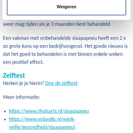
verhoogd risico op ongevallen op het werk en in het
Weigeren
verkeer. Het is zelfs zo dat je niet aan het verkeer mag
deelnemen bij meer dan 15 ademstops per nacht, en pas
weer mag rijden als je 3 maanden bent behandeld.
Een vakman met onbehandelde slaapapneu heeft een 2 x
zo grote kans op een bedrijfsongeval. Het goede nieuws is
dat het goed te behandelen is met binnen enkele weken
een positief effect.
Zelftest
Herken je je hierin?
Doe de zelftest
Meer informatie:
https://www.thuisarts.nl/slaapapneu
https://www.volandis.nl/werk-
veilig/gezondheid/slaapapneu\