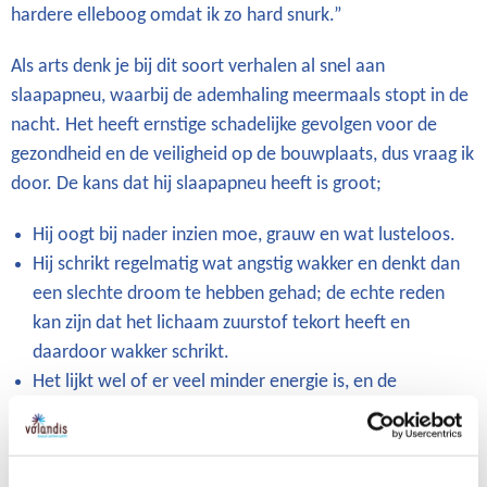
hardere elleboog omdat ik zo hard snurk.”
Als arts denk je bij dit soort verhalen al snel aan
slaapapneu, waarbij de ademhaling meermaals stopt in de
nacht. Het heeft ernstige schadelijke gevolgen voor de
gezondheid en de veiligheid op de bouwplaats, dus vraag ik
door. De kans dat hij slaapapneu heeft is groot;
Hij oogt bij nader inzien moe, grauw en wat lusteloos.
Hij schrikt regelmatig wat angstig wakker en denkt dan
een slechte droom te hebben gehad; de echte reden
kan zijn dat het lichaam zuurstof tekort heeft en
daardoor wakker schrikt.
Het lijkt wel of er veel minder energie is, en de
concentratie is ook niet meer wat het was; “maar het is
ook wel erg druk en stressie”.
Het speelt al jaren een vervelende rol, ook in de relatie: