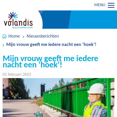
MENU
Home
Nieuwsberichten
Mijn vrouw geeft me iedere nacht een ‘hoek’!
Mijn vrouw geeft me iedere
nacht een ‘hoek’!
01 februari 2023