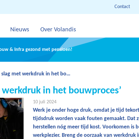
Contact
Nieuws
Over Volandis
Bouw & Infra gezond met pensioen!
g met werkdruk in het bouwproces’
t werkdruk in het bouwproces’
10 juli 2024
Werk je onder hoge druk, omdat je tijd teko
tijdsdruk worden vaak fouten gemaakt. Dat z
herstellen nóg meer tijd kost. Voorkomen is 
werkplezier. Breng de oorzaak van werkdruk in