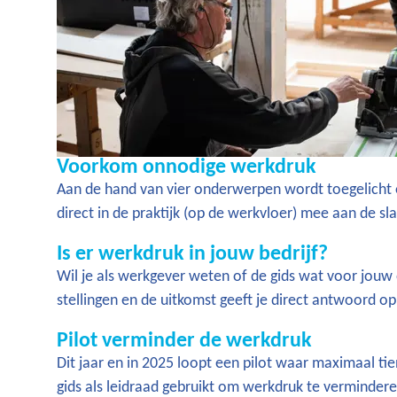
Voorkom onnodige werkdruk
Aan de hand van vier onderwerpen wordt toegelicht o
direct in de praktijk (op de werkvloer) mee aan de sla
Is er werkdruk in jouw bedrijf?
Wil je als werkgever weten of de gids wat voor jou
stellingen en de uitkomst geeft je direct antwoord op
Pilot verminder de werkdruk
Dit jaar en in 2025 loopt een pilot waar maximaal 
gids als leidraad gebruikt om werkdruk te vermindere