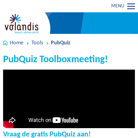
MENU
Home
Tools
PubQuiz
PubQuiz Toolboxmeeting!
Vraag de gratis PubQuiz aan!