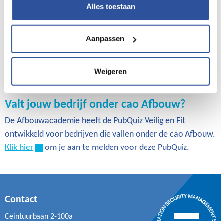
Vraag de PubQuiz hier aan!
Alles toestaan
PubQuiz tot 25 medewerkers
Aanpassen
Heb jij een bedrijf met tussen de 10 en 25 medewerkers?
Dan is de kleine PubQuiz voor jouw bedrijf geschikt.
Weigeren
Vraag de kleine PubQuiz hier aan!
Valt jouw bedrijf onder cao Afbouw?
De Afbouwacademie heeft de PubQuiz Veilig en Fit
ontwikkeld voor bedrijven die vallen onder de cao Afbouw.
Klik hier
om je aan te melden voor deze PubQuiz.
Contact
Ceintuurbaan 2-100a