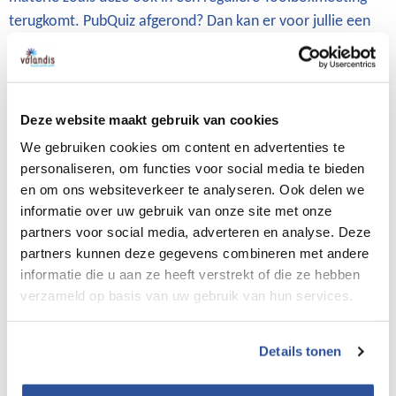
terugkomt. PubQuiz afgerond? Dan kan er voor jullie een
vink achter de uitvoering van een officiële
Toolboxmeeting. Dit zijn een beperkt aantal PubQuizzen
t.w.v. €2000,- beschikbaar, dus vraag er snel een aan! Want
op = op.
Deze website maakt gebruik van cookies
We gebruiken cookies om content en advertenties te
Voorwaarden en informatie
personaliseren, om functies voor social media te bieden
Je bedrijf valt onder de cao Bouw & Infra
en om ons websiteverkeer te analyseren. Ook delen we
Leidinggevende of uitvoerend, dat maakt niet uit.
informatie over uw gebruik van onze site met onze
partners voor social media, adverteren en analyse. Deze
Iedereen binnen de cao Bouw & Infra kan de PubQuiz
partners kunnen deze gegevens combineren met andere
aanvragen.
informatie die u aan ze heeft verstrekt of die ze hebben
Kosten voor jou? Nul euro! Behalve de borrelnootjes
verzameld op basis van uw gebruik van hun services.
dan, die regel je zelf.
De locatie? Die kies jij!
Details tonen
Let op: op = op. Wie als eerst komt wie als eerst maalt.