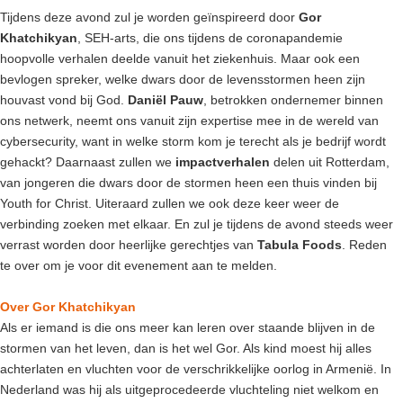
Tijdens deze avond zul je worden geïnspireerd door
Gor
Khatchikyan
, SEH-arts, die ons tijdens de coronapandemie
hoopvolle verhalen deelde vanuit het ziekenhuis. Maar ook een
bevlogen spreker, welke dwars door de levensstormen heen zijn
houvast vond bij God.
Daniël Pauw
, betrokken ondernemer binnen
ons netwerk, neemt ons vanuit zijn expertise mee in de wereld van
cybersecurity, want in welke storm kom je terecht als je bedrijf wordt
gehackt? Daarnaast zullen we
impactverhalen
delen uit Rotterdam,
van jongeren die dwars door de stormen heen een thuis vinden bij
Youth for Christ. Uiteraard zullen we ook deze keer weer de
verbinding zoeken met elkaar. En zul je tijdens de avond steeds weer
verrast worden door heerlijke gerechtjes van
Tabula Foods
. Reden
te over om je voor dit evenement aan te melden.
Over Gor Khatchikyan
Als er iemand is die ons meer kan leren over staande blijven in de
stormen van het leven, dan is het wel Gor. Als kind moest hij alles
achterlaten en vluchten voor de verschrikkelijke oorlog in Armenië. In
Nederland was hij als uitgeprocedeerde vluchteling niet welkom en