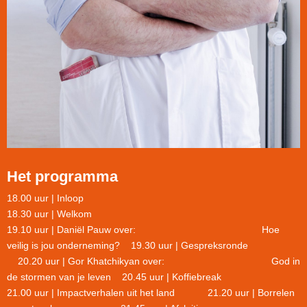
Het programma
18.00 uur | Inloop
18.30 uur | Welkom
19.10 uur | Daniël Pauw over: Hoe
veilig is jou onderneming? 19.30 uur | Gespreksronde
20.20 uur | Gor Khatchikyan over: God in
de stormen van je leven 20.45 uur | Koffiebreak
21.00 uur | Impactverhalen uit het land 21.20 uur | Borrelen