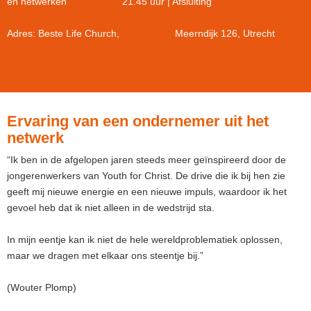
en netwerken 21.45 uur | Afsluiting
Adres: Beste Life Church, Meerndijk 126, Utrecht
Ervaring van een ondernemer uit het
netwerk
“Ik ben in de afgelopen jaren steeds meer geïnspireerd door de
jongerenwerkers van Youth for Christ. De drive die ik bij hen zie
geeft mij nieuwe energie en een nieuwe impuls, waardoor ik het
gevoel heb dat ik niet alleen in de wedstrijd sta.
In mijn eentje kan ik niet de hele wereldproblematiek oplossen,
maar we dragen met elkaar ons steentje bij.”
(Wouter Plomp)