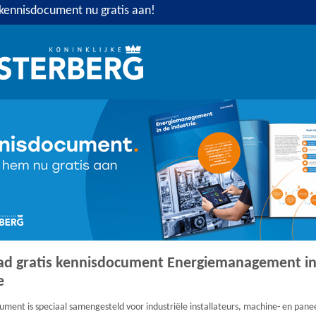
kennisdocument nu gratis aan!
d gratis kennisdocument Energiemanagement in
e
ument is speciaal samengesteld voor industriële installateurs, machine- en pan