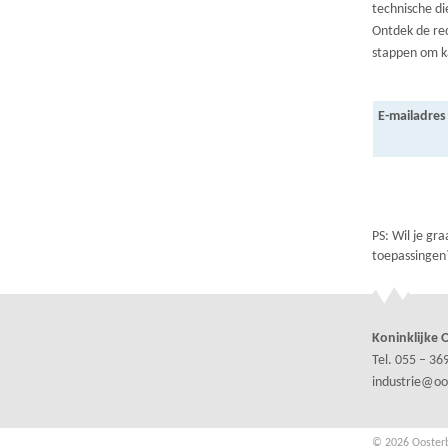
technische di
Ontdek de rec
stappen om ka
E-mailadres
PS: Wil je gr
toepassingen
Koninklijke 
Tel.
055 – 36
industrie@oo
© 2026 Oosterb