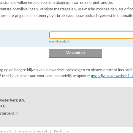
ensten die willen inspelen op de uitdagingen van de energietransitie.
entste ontwikkelingen, vereiste maatregelen, praktische voorbeelden, en vijf c
nsen te grijpen en het energieverbruik (voor jouw opdrachtgevers) te optimalis
naam@bedrijf.nl
aag op de hoogte blijven van innovatieve oplossingen en nieuws omtrent industrië
? Meld je dan hier aan voor onze maandelijkse update:
Inschrijven nieuwsbrief -
Oosterberg B.V.
95511
sterberg.nl
erg B.V.
|
www.oosterberg.nl
|
Disclaimer