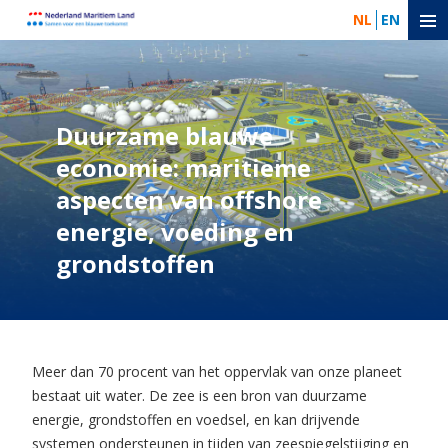
NL
EN
Duurzame blauwe
economie: maritieme
aspecten van offshore
energie, voeding en
grondstoffen
Meer dan 70 procent van het oppervlak van onze planeet
bestaat uit water. De zee is een bron van duurzame
energie, grondstoffen en voedsel, en kan drijvende
systemen ondersteunen in tijden van zeespiegelstijging en