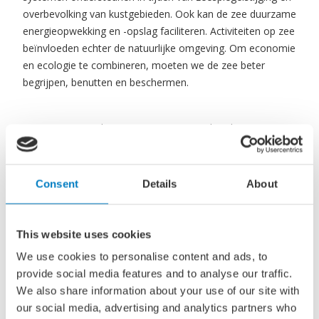
overbevolking van kustgebieden. Ook kan de zee duurzame
energieopwekking en -opslag faciliteren. Activiteiten op zee
beïnvloeden echter de natuurlijke omgeving. Om economie
en ecologie te combineren, moeten we de zee beter
begrijpen, benutten en beschermen.
Een Duurzame Blauwe Economie (DBE) betekent
duurzame economische groei op zee en binnenwateren.
Hoewel alle activiteiten op zee bijdragen aan economische
groei, richt DBE zich vooral op nieuwe, duurzame
Consent
Details
About
activiteiten in balans met de natuur. Voorbeelden zijn
hernieuwbare energieopwekking, aquacultuur, leven op zee
en ecotoerisme.
This website uses cookies
We use cookies to personalise content and ads, to
provide social media features and to analyse our traffic.
DBE biedt nieuwe kansen voor de Nederlandse maritieme
We also share information about your use of our site with
sector, zoals (drijvende) windturbines, vis- en
our social media, advertising and analytics partners who
zeewierkweek, drijvende zonnepanelen en de bijbehorende