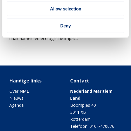
en
Circulaire oplossingen voor drijvende werk- en
Allow selection
woonruimte
Deny
Welke getest worden op technische en economische
haalbaarheid en ecologische impact.
Handige links
Contact
Over NML
Nederland Maritiem
Nieuws
Land
Agenda
Boompjes 40
3011 XB
Rotterdam
Telefoon: 010-7470076