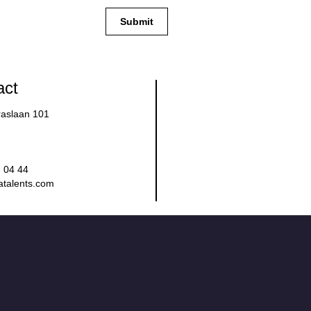
act
raslaan 101
 04 44
atalents.com