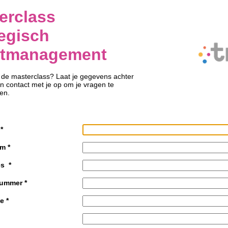
erclass
tegisch
ntmanagement
n de masterclass? Laat je gegevens achter
n contact met je op om je vragen te
en.
*
am
*
es
*
nummer
*
ie
*