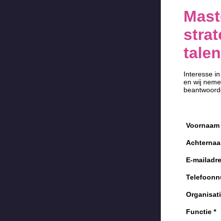
Mast
stra
tale
Interesse i
en wij neme
beantwoord
Voornaam
Achterna
E-mailadr
Telefoon
Organisat
Functie
*