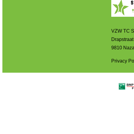
VZW TC S
Drapstraa
9810 Naza
Privacy Po