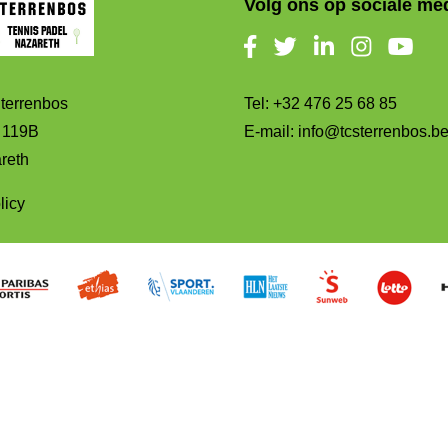
Volg ons op sociale me
terrenbos
Tel:
+32 476 25 68 85
t 119B
E-mail:
info@tcsterrenbos.b
reth
licy