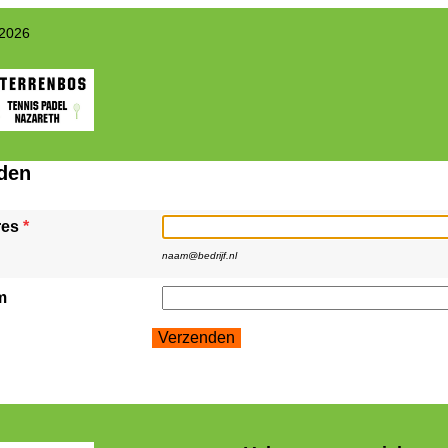
 2026
den
res
*
naam@bedrijf.nl
m