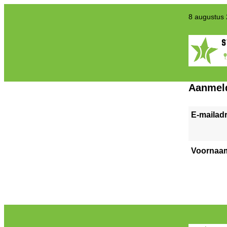
8 augustus
Aanmel
E-mailad
Voornaa