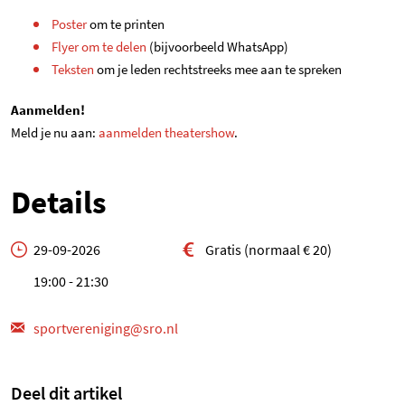
(opent in een nieuwe tab)
Poster
om te printen
(opent in een nieuwe tab)
Flyer om te delen
(bijvoorbeeld WhatsApp)
(opent in een nieuwe tab)
Teksten
om je leden rechtstreeks mee aan te spreken
Aanmelden!
(opent in een nieuwe tab)
Meld je nu aan:
aanmelden theatershow
.
Details
29-09-2026
Gratis (normaal € 20)
19:00 - 21:30
sportvereniging@sro.nl
Deel dit artikel