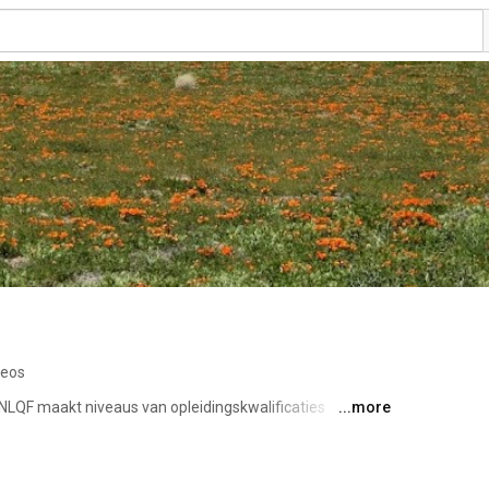
deos
LQF maakt niveaus van opleidingskwalificaties 
...more
tie in de opleidings- en trainingsmarkt. NLQF maakt 
of functioneert in Nederland of een ander Europees land. 
eaus en beschrijft per niveau de bijbehorende kennis en 