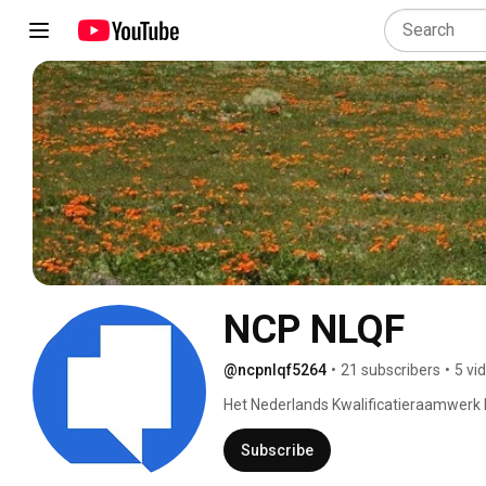
NCP NLQF
@ncpnlqf5264
•
21 subscribers
•
5 vi
Het Nederlands Kwalificatieraamwerk N
vergelijkbaar en zorgt voor transparan
duidelijk op welk niveau iemand leert 
Subscribe
Het kwalificatieraamwerk telt acht niv