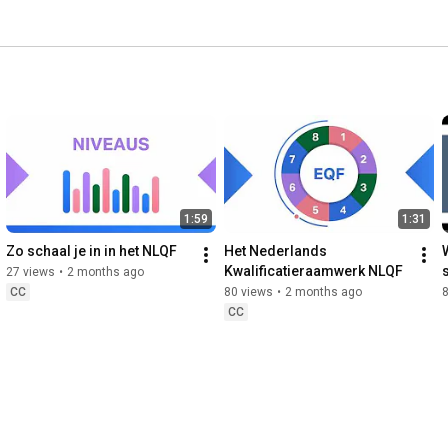
rdelijkheid en zelfstandigheid. 
1:59
1:31
Zo schaal je in in het NLQF
Het Nederlands 
Kwalificatieraamwerk NLQF
27 views
•
2 months ago
CC
80 views
•
2 months ago
CC