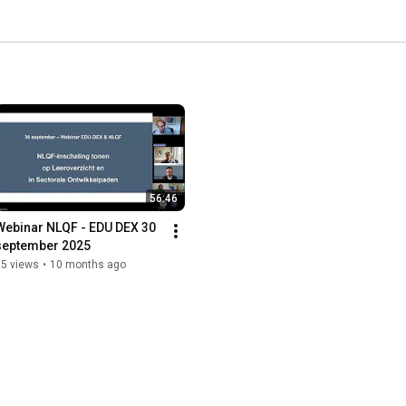
56:46
Webinar NLQF - EDU DEX 30 
september 2025
85 views
•
10 months ago