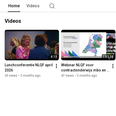
vaardigheden en de mate van verantwoo
Home
Videos
Videos
4:13
1:03:08
Lunchconferentie NLQF april 
Webinar NLQF voor 
2026
contractonderwijs mbo en 
ho 07052026
30 views
•
2 months ago
47 views
•
2 months ago