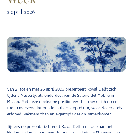
2 april 2026
EU
Van 21 tot en met 26 april 2026 presenteert Royal Delft zich
tijdens Masterly, als onderdeel van de Salone del Mobile in
Milaan. Met deze deelname positioneert het merk zich op een
toonaangevend internationaal designpodium, waar Nederlands
erfgoed, vakmanschap en eigentijds design samenkomen.
Tijdens de presentatie brengt Royal Delft een ode aan het
Hollandse landschap, een thema dat al sinds de 17e eeuw een