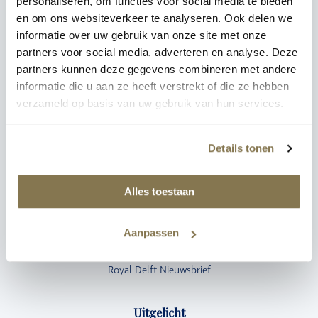
personaliseren, om functies voor social media te bieden
en om ons websiteverkeer te analyseren. Ook delen we
informatie over uw gebruik van onze site met onze
partners voor social media, adverteren en analyse. Deze
partners kunnen deze gegevens combineren met andere
informatie die u aan ze heeft verstrekt of die ze hebben
verzameld op basis van uw gebruik van hun services.
Klantenservice
Details tonen
Veel gestelde vragen/ FAQ
Alles toestaan
Veilig bestellen
Verzenden & retourneren
Aanpassen
Verkooppunten
Jaarcodes & merktekens
Royal Delft Nieuwsbrief
Uitgelicht