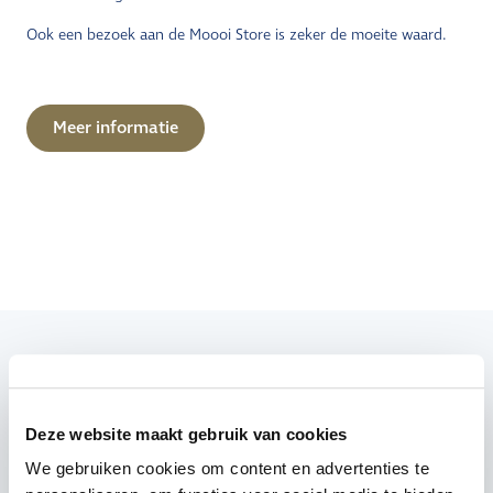
Ook een bezoek aan de Moooi Store is zeker de moeite waard.
Meer informatie
Leg het accent op Delfts Blauw!
Deze website maakt gebruik van cookies
MELD JE AAN VOOR DE NIEUWSBRIEF
We gebruiken cookies om content en advertenties te