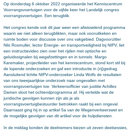
Op donderdag 6 oktober 2022 organiseerde het Kenniscentrum
Voorrangsvoertuigen voor de vijfde keer het Landelijk congres
voorrangsvoertuigen. Een terugblik.
Het congres kende ook dit jaar weer een afwisselend programma
waarin we niet alleen terugblikten, maar ook vooruitkeken en
ruimte boden voor discussie over ons vakgebied. Dagvoorzitter
Nils Rosmuller, lector Energie- en transportveiligheid bij NIPV, liet
een instructievideo zien over het rijden met optische en
geluidssignalen bij wegafzettingen en in tunnels. Margo
Karemaker, projectleider van het kenniscentrum, stond kort stil bij
de lopende onderzoeken en gaf een introductie in (rij)gedrag.
Aansluitend lichtte NIPV-onderzoeker Linda Wolfs de resultaten
van ons tweejaarlijkse onderzoek naar ongevallen met
voorrangsvoertuigen toe. Verkeersofficier van justitie Achilles
Damen sloot het ochtendprogramma af. Hij vertelde wat de
juridische gevolgen kunnen zijn als je als
voorrangsvoertuigbestuurder betrokken raakt bij een ongeval.
Daarnaast ging hij in op artikel 5a van de Wegenverkeerswet en
de mogelijke gevolgen van dit artikel voor de hulpdiensten.
In de middag konden de deelnemers kiezen uit zeven deelsessies,