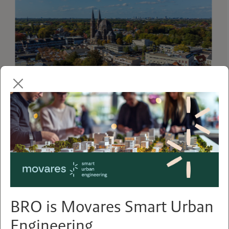
ARTIKELEN
Binnenstedelijk verdichten: niet
makkelijk, wel nodig
BRO is Movares Smart Urban
Engineering