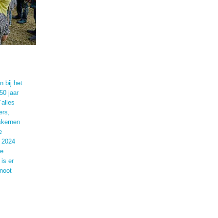
 bij het
50 jaar
alles
ers,
skernen
e
n 2024
we
is er
enoot