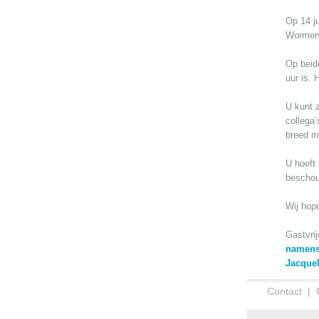
Op 14 j
Wormerv
Op beide
uur is. 
U kunt 
collega
breed m
U hoeft
bescho
Wij hop
Gastvrij
namens 
Jacquel
Contact
|