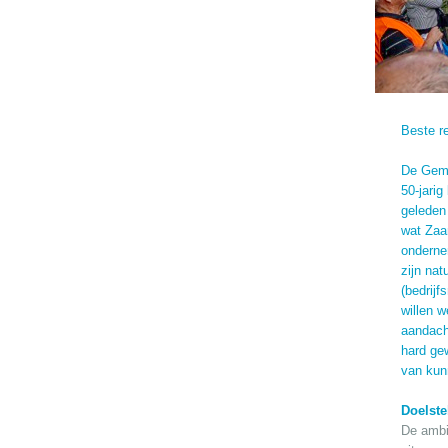
Beste re
De Gemee
50-jarig
geleden
wat Zaa
onderne
zijn nat
(bedrijf
willen 
aandach
hard ge
van kun
Doelste
De ambit