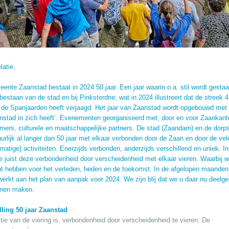
latie,
nte Zaanstad bestaat in 2024 50 jaar. Een jaar waarin o.a. stil wordt gestaan
 bestaan van de stad en bij Pinksterdrie; wat in 2024 illustreert dat de streek 4
 de Spanjaarden heeft verjaagd. Het jaar van Zaanstad wordt opgebouwd met ‘
nstad in zich heeft’. Evenementen georganiseerd met, door en voor Zaankant
mers, culturele en maatschappelijke partners. De stad (Zaandam) en de dorp
uurlijk al langer dan 50 jaar met elkaar verbonden door de Zaan en door de vel
smatige) activiteiten. Enerzijds verbonden, anderzijds verschillend en uniek. I
we juist deze verbondenheid door verscheidenheid met elkaar vieren. Waarbij 
t hebben voor het verleden, heden en de toekomst. In de afgelopen maanden 
werkt aan het plan van aanpak voor 2024. We zijn blij dat we u daar nu deelg
nen maken.
lling 50 jaar Zaanstad
ie van de viering is, verbondenheid door verscheidenheid te vieren. De