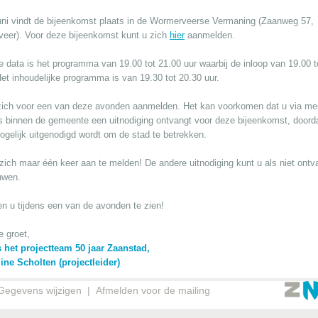
uni vindt de bijeenkomst plaats in de Wormerveerse Vermaning (Zaanweg 57,
eer). Voor deze bijeenkomst kunt u zich
hier
aanmelden.
 data is het programma van 19.00 tot 21.00 uur waarbij de inloop van 19.00 t
Het inhoudelijke programma is van 19.30 tot 20.30 uur.
zich voor een van deze avonden aanmelden. Het kan voorkomen dat u via me
’s binnen de gemeente een uitnodiging ontvangt voor deze bijeenkomst, doorda
ogelijk uitgenodigd wordt om de stad te betrekken.
 zich maar één keer aan te melden! De andere uitnodiging kunt u als niet ont
uwen.
en u tijdens een van de avonden te zien!
e groet,
het projectteam 50 jaar Zaanstad,
ine Scholten (projectleider)
Gegevens wijzigen
|
Afmelden voor de mailing