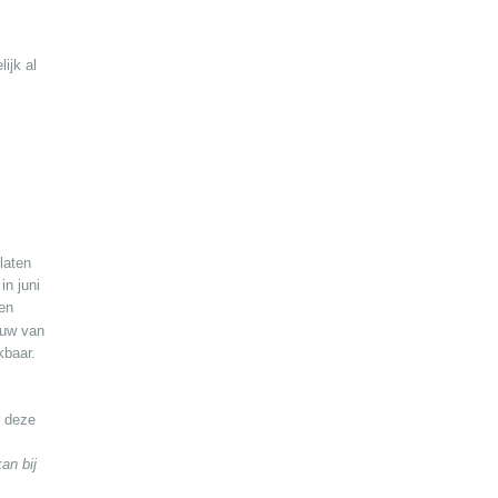
ijk al
laten
in juni
en
ouw van
kbaar.
r deze
an bij