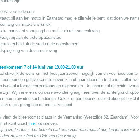
punten zijn:
eest voor iedereen
raagt bij aan het motto in Zaanstad mag je zijn wie je bent: dat doen we namel
eel lang en maakt ons uniek
xtra aandacht voor jeugd en multiculturele samenleving
raagt bij aan de trots op Zaanstad
etrokkenheid uit de stad en de dorpskernen
fspiegeling van de samenleving
jeenkomsten 7 of 14 juni van 19.00-21.00 uur
adrukkelijk de wens om het feestjaar zoveel mogelijk van en voor iedereen te 
 iedereen een gelijke kans te geven zijn of haar ideeën in te dienen zullen we 
n tweetal informatiebijeenkomsten organiseren. De inhoud zal op beide avond
e zijn.
Wij vertellen u op deze avonden graag meer over de achtergrond, opb
 en hoe u uw idee kunt indienen. Ook is er een beperkt subsidiebudget beschi
llen u ook graag hoe dit proces verloopt.
ni vindt de bijeenkomst plaats in de Vermaning (Westzijde 82, Zaandam). Voo
omst kunt u zich
hier
aanmelden.
op deze locatie is het betaald parkeren voor maximaal 2 uur, langer parkeren k
uden Haven 7 (achter Dirk van den Broek).