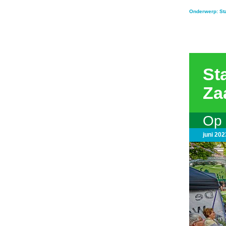
Onderwerp: Sta
St
Za
Op 
juni 202