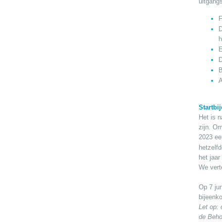
uitgangs
F
D
h
E
D
B
A
Startbi
Het is n
zijn. Om
2023 ee
hetzelfd
het jaar
We verte
Op 7 ju
bijeenk
Let op: 
de Beho