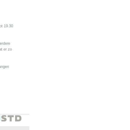
ot 19.30
erdere
t er zo
vangen