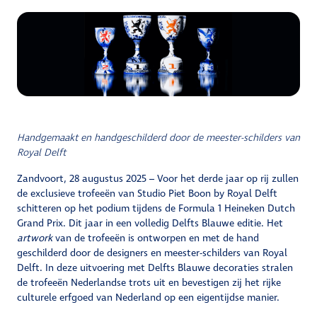
EU
Handgemaakt en handgeschilderd door de meester-schilders van
Royal Delft
Zandvoort, 28 augustus 2025 – Voor het derde jaar op rij zullen
de exclusieve trofeeën van Studio Piet Boon by Royal Delft
schitteren op het podium tijdens de Formula 1 Heineken Dutch
Grand Prix. Dit jaar in een volledig Delfts Blauwe editie. Het
artwork
van de trofeeën is ontworpen en met de hand
geschilderd door de designers en meester-schilders van Royal
Delft. In deze uitvoering met Delfts Blauwe decoraties stralen
de trofeeën Nederlandse trots uit en bevestigen zij het rijke
culturele erfgoed van Nederland op een eigentijdse manier.