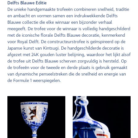
Delfts Blauwe Editie
De unieke handgemaakte trofeeën combineren snelheid, traditie
en ambacht en vormen samen een indrukwekkende Delfts
Blauwe collectie die elke winnaar een bijzonder verhaal
meegeeft. De trofee voor de winnaar is volledig handgeschilderd
met de iconische florale Delfts Blauwe decoratie, kenmerkend
voor Royal Delft. De constructeurstrofee is geïnspireerd op de
Japanse kunst van Kintsugi. De handgeschilderde decoratie is
afgezet met 24K gouden luster belijning, waardoor het lijkt alsof
de trofee uit Delfts Blauwe scherven zorgvuldig is hersteld. Op
de trofeeën voor de tweede en derde plaats is gebruik gemaakt
van dynamische penseelstreken die de snelheid en energie van
de Formule 1 weerspiegelen.