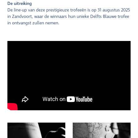
De uitreiking
De line-up van deze prestigieuze trofeeën is op 31 augustus 2025
in Zandvoort, waar de winnaars hun unieke Delfts Blauwe trofee
in ontvangst zullen nemen.