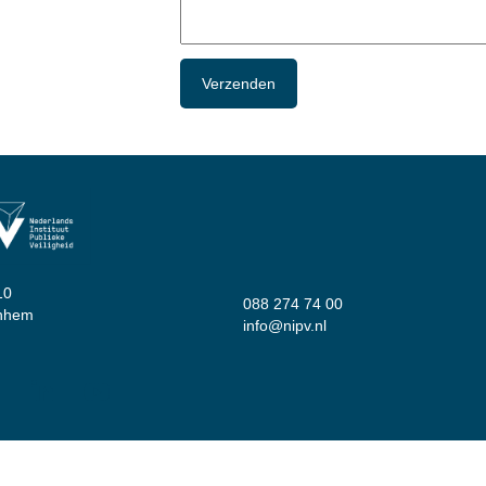
10
088 274 74 00
rnhem
info@nipv.nl