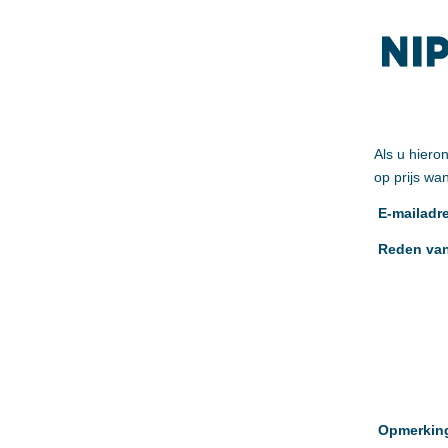
Als u hiero
op prijs wa
E-mailadr
Reden van
Opmerkin