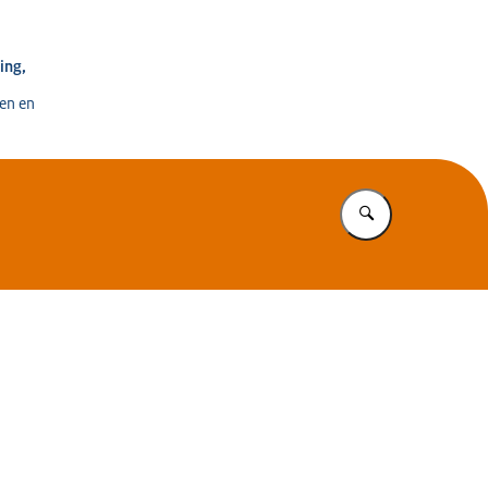
e voor Ontwikkeling, Digitalisering en Innovatie
ing,
en en
Vul in wat u z