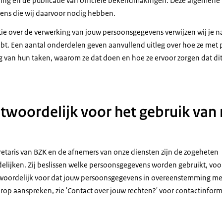
ning en de publicatie van officiële bekendmakingen. Deze algemene 
ens die wij daarvoor nodig hebben.
tie over de verwerking van jouw persoonsgegevens verwijzen wij je n
bt. Een aantal onderdelen geven aanvullend uitleg over hoe ze met
g van hun taken, waarom ze dat doen en hoe ze ervoor zorgen dat d
ntwoordelijk voor het gebruik van
cretaris van BZK en de afnemers van onze diensten zijn de zogeheten
lijken. Zij beslissen welke persoonsgegevens worden gebruikt, voo
antwoordelijk voor dat jouw persoonsgegevens in overeenstemming m
erop aanspreken, zie 'Contact over jouw rechten?' voor contactinform