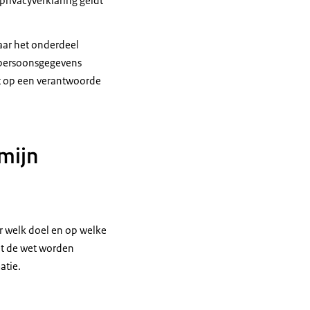
privacyverklaring geldt
aar het onderdeel
 persoonsgegevens
it op een verantwoorde
 mijn
r welk doel en op welke
et de wet worden
atie.