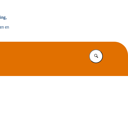
e voor Ontwikkeling, Digitalisering en Innovatie
ing,
en en
Vul in wat u z