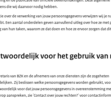
ning en de publicatie van officiële bekendmakingen. Deze algemene 
ens die wij daarvoor nodig hebben.
tie over de verwerking van jouw persoonsgegevens verwijzen wij je n
bt. Een aantal onderdelen geven aanvullend uitleg over hoe ze met
g van hun taken, waarom ze dat doen en hoe ze ervoor zorgen dat d
ntwoordelijk voor het gebruik van
cretaris van BZK en de afnemers van onze diensten zijn de zogeheten
lijken. Zij beslissen welke persoonsgegevens worden gebruikt, voo
antwoordelijk voor dat jouw persoonsgegevens in overeenstemming m
erop aanspreken, zie 'Contact over jouw rechten?' voor contactinform