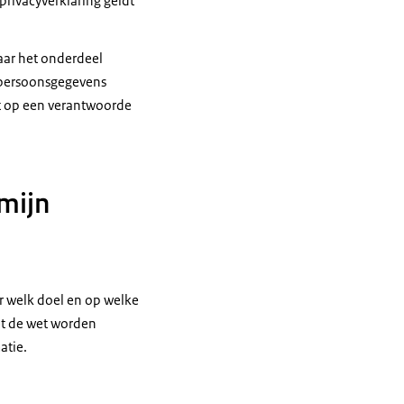
privacyverklaring geldt
aar het onderdeel
 persoonsgegevens
it op een verantwoorde
 mijn
r welk doel en op welke
et de wet worden
atie.