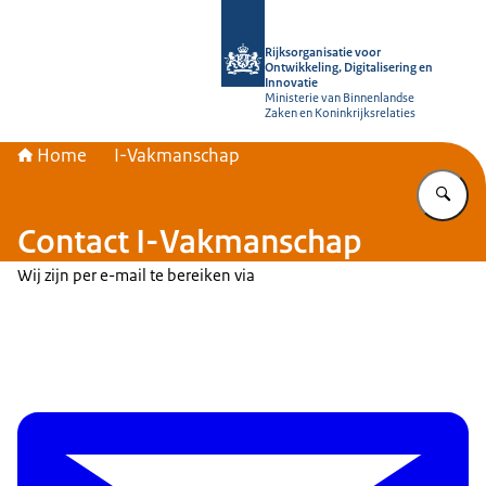
Naar de homepage van Rijksorganisati
Rijksorganisatie voor
Ontwikkeling, Digitalisering en
Innovatie
Ministerie van Binnenlandse
Zaken en Koninkrijksrelaties
Home
I-Vakmanschap
Vu
Contact I-Vakmanschap
Wij zijn per e-mail te bereiken via